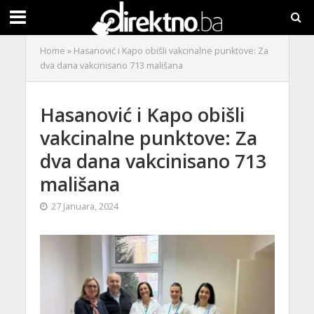
Home
»
Hasanović i Kapo obišli vakcinalne punktove: Za
dva dana vakcinisano 713 mališana
Hasanović i Kapo obišli
vakcinalne punktove: Za
dva dana vakcinisano 713
mališana
27 Januara, 2024