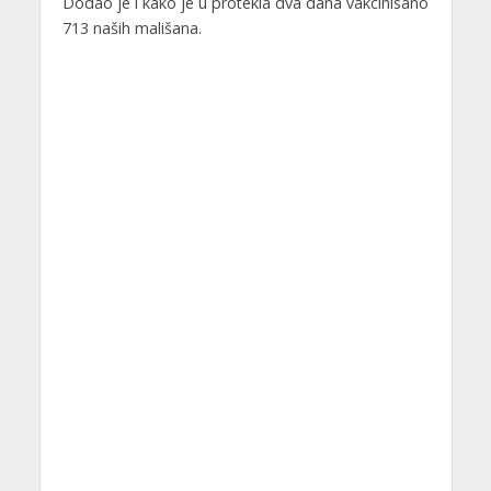
Dodao je i kako je u protekla dva dana vakcinisano
713 naših mališana.