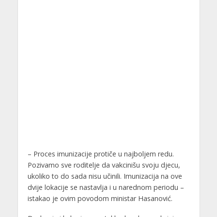
– Proces imunizacije protiče u najboljem redu.
Pozivamo sve roditelje da vakcinišu svoju djecu,
ukoliko to do sada nisu učinili. Imunizacija na ove
dvije lokacije se nastavlja i u narednom periodu –
istakao je ovim povodom ministar Hasanović.