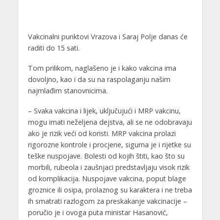
Vakcinalni punktovi Vrazova i Saraj Polje danas će
raditi do 15 sati.
Tom prilikom, naglašeno je i kako vakcina ima
dovoljno, kao i da su na raspolaganju našim
najmlađim stanovnicima.
– Svaka vakcina i lijek, uključujući i MRP vakcinu,
mogu imati neželjena dejstva, ali se ne odobravaju
ako je rizik veći od koristi. MRP vakcina prolazi
rigorozne kontrole i procjene, sigurna je i rijetke su
teške nuspojave. Bolesti od kojih štiti, kao što su
morbili, rubeola i zaušnjaci predstavljaju visok rizik
od komplikacija. Nuspojave vakcina, poput blage
groznice ili osipa, prolaznog su karaktera i ne treba
ih smatrati razlogom za preskakanje vakcinacije –
poručio je i ovoga puta ministar Hasanović,