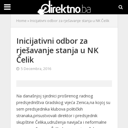
Home
»
Inicijativni odbor za rješavanje stanja u NK Čelik
Inicijativni odbor za
rješavanje stanja u NK
Čelik
5 Decembra, 2016
Na današnjoj sjednici proširenog radnog
predsjedništva Gradskog vijeća Zenica,na kojoj su
sem predsjednika klubova političkih
stranaka,prisustvovali direktor i predsjednik
skupštine Čelika,udruženja navijača i neformalne