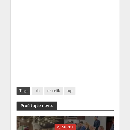
Tags
blic
nk celik
top
Pročitajte i ovo:
VIJESTI ZDK