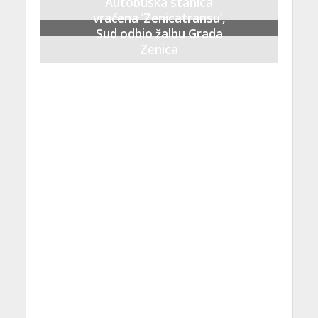
Autobuska stanica
vraćena ‘Zenicatransu’,
Sud odbio žalbu Grada
Zenica
21 Septembra, 2023