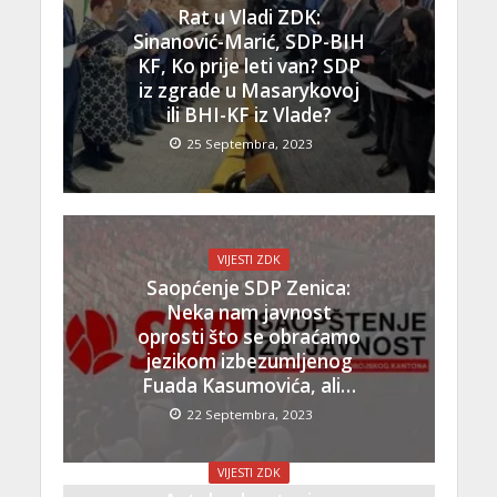
Rat u Vladi ZDK:
Sinanović-Marić, SDP-BIH
KF, Ko prije leti van? SDP
iz zgrade u Masarykovoj
ili BHI-KF iz Vlade?
25 Septembra, 2023
VIJESTI ZDK
Saopćenje SDP Zenica:
Neka nam javnost
oprosti što se obraćamo
jezikom izbezumljenog
Fuada Kasumovića, ali…
22 Septembra, 2023
VIJESTI ZDK