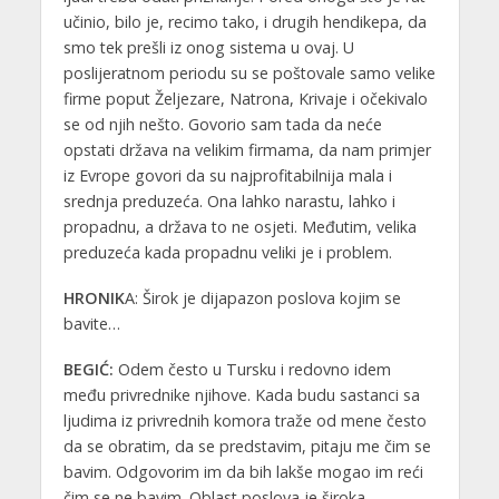
učinio, bilo je, recimo tako, i drugih hendikepa, da
smo tek prešli iz onog sistema u ovaj. U
poslijeratnom periodu su se poštovale samo velike
firme poput Željezare, Natrona, Krivaje i očekivalo
se od njih nešto. Govorio sam tada da neće
opstati država na velikim firmama, da nam primjer
iz Evrope govori da su najprofitabilnija mala i
srednja preduzeća. Ona lahko narastu, lahko i
propadnu, a država to ne osjeti. Međutim, velika
preduzeća kada propadnu veliki je i problem.
HRONIK
A: Širok je dijapazon poslova kojim se
bavite…
BEGIĆ:
Odem često u Tursku i redovno idem
među privrednike njihove. Kada budu sastanci sa
ljudima iz privrednih komora traže od mene često
da se obratim, da se predstavim, pitaju me čim se
bavim. Odgovorim im da bih lakše mogao im reći
čim se ne bavim. Oblast poslova je široka.