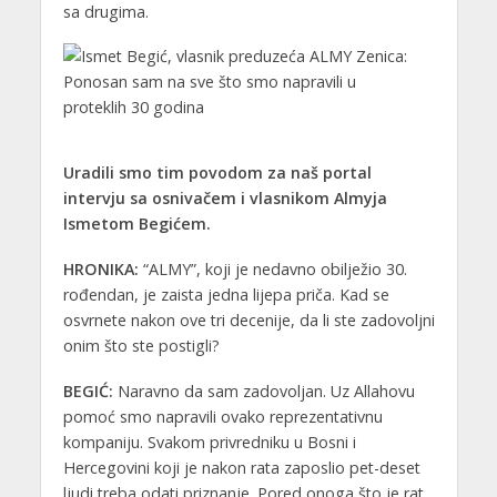
sa drugima.
Uradili smo tim povodom za naš portal
intervju sa osnivačem i vlasnikom Almyja
Ismetom Begićem.
HRO
NIKA:
“ALMY”, koji je nedavno obilježio 30.
rođendan, je zaista jedna lijepa priča. Kad se
osvrnete nakon ove tri decenije, da li ste zadovoljni
onim što ste postigli?
BEGIĆ:
Naravno da sam zadovoljan. Uz Allahovu
pomoć smo napravili ovako reprezentativnu
kompaniju. Svakom privredniku u Bosni i
Hercegovini koji je nakon rata zaposlio pet-deset
ljudi treba odati priznanje. Pored onoga što je rat