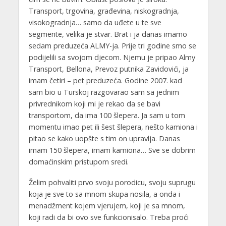
Transport, trgovina, građevina, niskogradnja,
visokogradnja… samo da uđete u te sve
segmente, velika je stvar. Brat i ja danas imamo
sedam preduzeća ALMY-ja. Prije tri godine smo se
podijelili sa svojom djecom. Njemu je pripao Almy
Transport, Bellona, Prevoz putnika Zavidovići, ja
imam četiri – pet preduzeća. Godine 2007. kad
sam bio u Turskoj razgovarao sam sa jednim
privrednikom koji mi je rekao da se bavi
transportom, da ima 100 šlepera. Ja sam u tom
momentu imao pet ili šest šlepera, nešto kamiona i
pitao se kako uopšte s tim on upravlja. Danas
imam 150 šlepera, imam kamiona… Sve se dobrim
domaćinskim pristupom sredi.
Želim pohvaliti prvo svoju porodicu, svoju suprugu
koja je sve to sa mnom skupa nosila, a onda i
menadžment kojem vjerujem, koji je sa mnom,
koji radi da bi ovo sve funkcionisalo. Treba proći