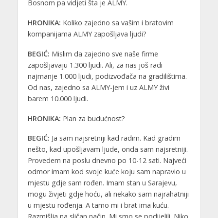
Bosnom pa vidjeti šta je ALMY.
HRONIKA:
Koliko zajedno sa vašim i bratovim
kompanijama ALMY zapošljava ljudi?
BEGIĆ:
Mislim da zajedno sve naše firme
zapošljavaju 1.300 ljudi. Ali, za nas još radi
najmanje 1.000 ljudi, podizvođača na gradilištima.
Od nas, zajedno sa ALMY-jem i uz ALMY živi
barem 10.000 ljudi.
HRONIKA:
Plan za budućnost?
BEGIĆ:
Ja sam najsretniji kad radim. Kad gradim
nešto, kad upošljavam ljude, onda sam najsretniji.
Provedem na poslu dnevno po 10-12 sati. Najveći
odmor imam kod svoje kuće koju sam napravio u
mjestu gdje sam rođen. Imam stan u Sarajevu,
mogu živjeti gdje hoću, ali nekako sam najrahatniji
u mjestu rođenja. A tamo mi i brat ima kuću.
Razmišlja na sličan način. Mi smo se podijelili. Niko