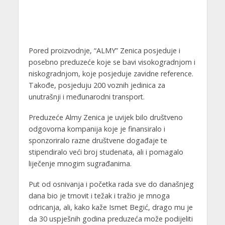
Pored proizvodnje, “ALMY” Zenica posjeduje i
posebno preduzeće koje se bavi visokogradnjom i
niskogradnjom, koje posjeduje zavidne reference.
Takođe, posjeduju 200 voznih jedinica za
unutrašnji i međunarodni transport.
Preduzeće Almy Zenica je uvijek bilo društveno
odgovorna kompanija koje je finansiralo i
sponzoriralo razne društvene događaje te
stipendiralo veći broj studenata, ali i pomagalo
liječenje mnogim sugrađanima.
Put od osnivanja i početka rada sve do današnjeg
dana bio je trnovit i težak i tražio je mnoga
odricanja, ali, kako kaže Ismet Begić, drago mu je
da 30 uspješnih godina preduzeća može podijeliti