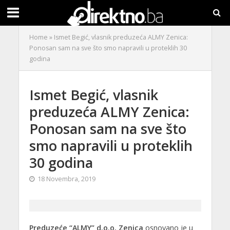
Home
»
Ismet Begić, vlasnik preduzeća ALMY Zenica:
Ponosan sam na sve što smo napravili u proteklih 30
godina
Ismet Begić, vlasnik
preduzeća ALMY Zenica:
Ponosan sam na sve što
smo napravili u proteklih
30 godina
18 Novembra, 2019
Preduzeće “ALMY” d.o.o. Zenica
osnovano je u