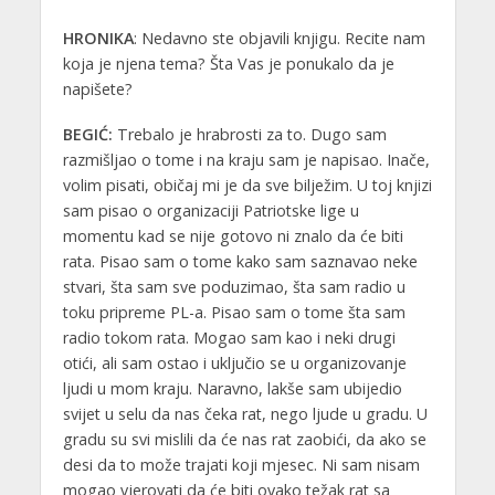
HRONIKA
: Nedavno ste objavili knjigu. Recite nam
koja je njena tema? Šta Vas je ponukalo da je
napišete?
BEGIĆ:
Trebalo je hrabrosti za to. Dugo sam
razmišljao o tome i na kraju sam je napisao. Inače,
volim pisati, običaj mi je da sve bilježim. U toj knjizi
sam pisao o organizaciji Patriotske lige u
momentu kad se nije gotovo ni znalo da će biti
rata. Pisao sam o tome kako sam saznavao neke
stvari, šta sam sve poduzimao, šta sam radio u
toku pripreme PL-a. Pisao sam o tome šta sam
radio tokom rata. Mogao sam kao i neki drugi
otići, ali sam ostao i uključio se u organizovanje
ljudi u mom kraju. Naravno, lakše sam ubijedio
svijet u selu da nas čeka rat, nego ljude u gradu. U
gradu su svi mislili da će nas rat zaobići, da ako se
desi da to može trajati koji mjesec. Ni sam nisam
mogao vjerovati da će biti ovako težak rat sa