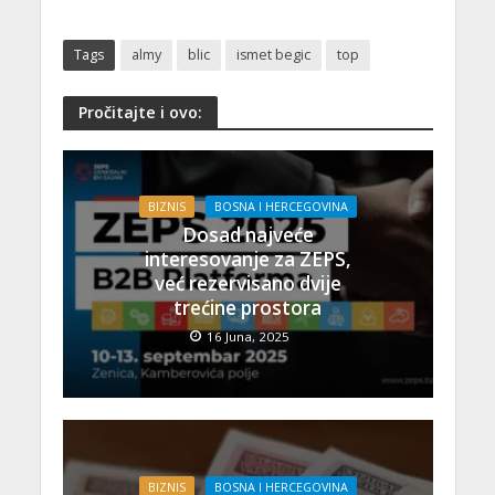
Tags
almy
blic
ismet begic
top
Pročitajte i ovo:
BIZNIS
BOSNA I HERCEGOVINA
Dosad najveće
interesovanje za ZEPS,
već rezervisano dvije
trećine prostora
16 Juna, 2025
BIZNIS
BOSNA I HERCEGOVINA