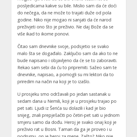
posljedicama kakve su bile. Mislio sam da će doći
do nečega, da ne može to trajati duže od pola
godine. Niko nije mogao ni sanjati da će narod
preživjeti ono što je preživio. Ne daj Bože da se
više ikad to ikome ponovi.
Čitao sam dnevnike svoje, podsjetio se svako
malo šta se događalo. Zaključio sam da ako to ne
bude napisano i objavljeno da će se to zaboraviti.
Rekao sam sebi da ću to pripremiti. Sažeo sam te
dnevnike, napisao, a pomogli su mi lektori da to
priredim na način na koji je to izašlo.
U prosjeku smo održavali po jedan sastanak u
sedam dana u Nemili, koji je u prosjeku trajao po
pet sati. Ljudi iz Šerića su dolazili i kad je bio
snijeg, znali prepješačiti po četiri-pet sati u jednom
smjeru samo da dođu. Heroj je svako onaj koji je
preživio rat u Bosni. Taman da ga je proveo i u
podrumu, on je heroj za mene. Zašto? Niko nije