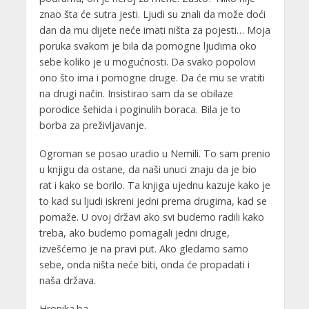
znao šta će sutra jesti. Ljudi su znali da može doći
dan da mu dijete neće imati ništa za pojesti… Moja
poruka svakom je bila da pomogne ljudima oko
sebe koliko je u mogućnosti. Da svako popolovi
ono što ima i pomogne druge. Da će mu se vratiti
na drugi način. Insistirao sam da se obilaze
porodice šehida i poginulih boraca. Bila je to
borba za preživljavanje.
Ogroman se posao uradio u Nemili. To sam prenio
u knjigu da ostane, da naši unuci znaju da je bio
rat i kako se borilo. Ta knjiga ujednu kazuje kako je
to kad su ljudi iskreni jedni prema drugima, kad se
pomaže. U ovoj državi ako svi budemo radili kako
treba, ako budemo pomagali jedni druge,
izvešćemo je na pravi put. Ako gledamo samo
sebe, onda ništa neće biti, onda će propadati i
naša država.
Hronika.ba