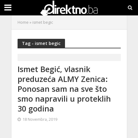
Home
»
ismet begic
Tag - ismet begic
Ismet Begić, vlasnik
preduzeća ALMY Zenica:
Ponosan sam na sve što
smo napravili u proteklih
30 godina
18 Novembra, 2019