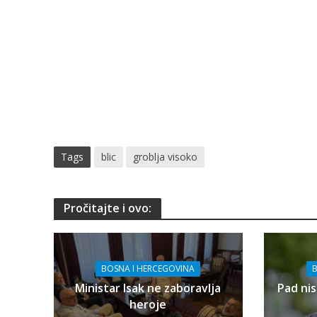
Tags
blic
groblja visoko
Pročitajte i ovo:
BOSNA I HERCEGOVINA
B
Ministar Isak ne zaboravlja
Pad nis
heroje