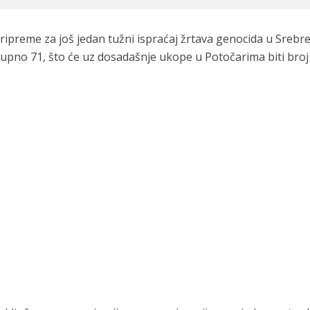
ipreme za još jedan tužni ispraćaj žrtava genocida u Srebren
kupno 71, što će uz dosadašnje ukope u Potočarima biti broj