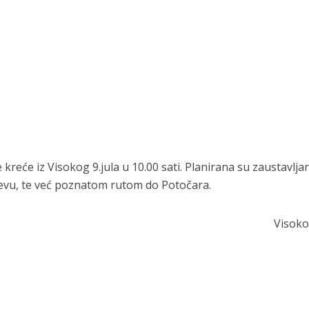
reće iz Visokog 9.jula u 10.00 sati. Planirana su zaustavljan
ajevu, te već poznatom rutom do Potočara.
Visoko