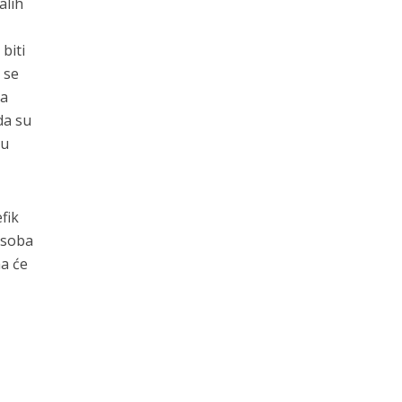
alih
biti
 se
ma
da su
su
fik
osoba
ma će