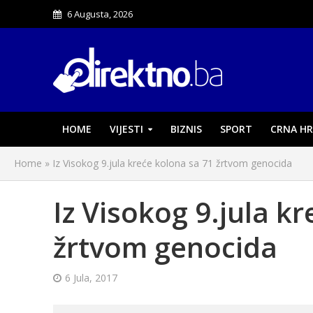
6 Augusta, 2026
HOME
VIJESTI
BIZNIS
SPORT
CRNA HR
Home
»
Iz Visokog 9.jula kreće kolona sa 71 žrtvom genocida
Iz Visokog 9.jula k
žrtvom genocida
6 Jula, 2017