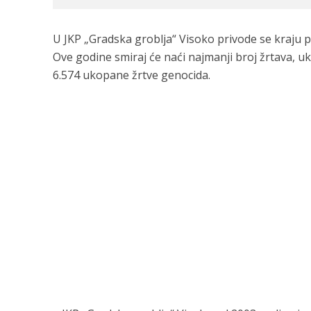
U JKP „Gradska groblja“ Visoko privode se kraju pr
Ove godine smiraj će naći najmanji broj žrtava, u
6.574 ukopane žrtve genocida.