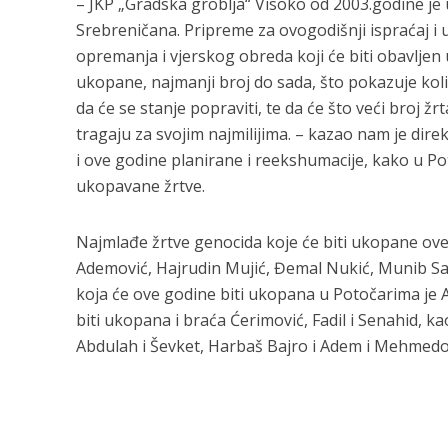
– JKP „Gradska groblja“ Visoko od 2003.godine je 
Srebreničana. Pripreme za ovogodišnji ispraćaj i 
opremanja i vjerskog obreda koji će biti obavljen 
ukopane, najmanji broj do sada, što pokazuje koli
da će se stanje popraviti, te da će što veći broj ž
tragaju za svojim najmilijima. – kazao nam je dir
i ove godine planirane i reekshumacije, kako u Po
ukopavane žrtve.
Najmlađe žrtve genocida koje će biti ukopane ove 
Ademović, Hajrudin Mujić, Đemal Nukić, Munib Salk
koja će ove godine biti ukopana u Potočarima je A
biti ukopana i braća Ćerimović, Fadil i Senahid, ka
Abdulah i Ševket, Harbaš Bajro i Adem i Mehmedo