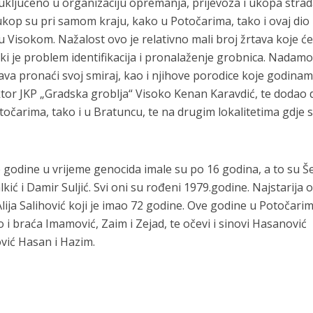
uključeno u organizaciju opremanja, prijevoza i ukopa strad
ukop su pri samom kraju, kako u Potočarima, tako i ovaj dio
u Visokom. Nažalost ovo je relativno mali broj žrtava koje će 
ki je problem identifikacija i pronalaženje grobnica. Nadamo
rtava pronaći svoj smiraj, kao i njihove porodice koje godina
ektor JKP „Gradska groblja“ Visoko Kenan Karavdić, te dodao 
točarima, tako i u Bratuncu, te na drugim lokalitetima gdje 
godine u vrijeme genocida imale su po 16 godina, a to su Še
ić i Damir Suljić. Svi oni su rođeni 1979.godine. Najstarija 
lija Salihović koji je imao 72 godine. Ove godine u Potočari
o i braća Imamović, Zaim i Zejad, te očevi i sinovi Hasanović
vić Hasan i Hazim.