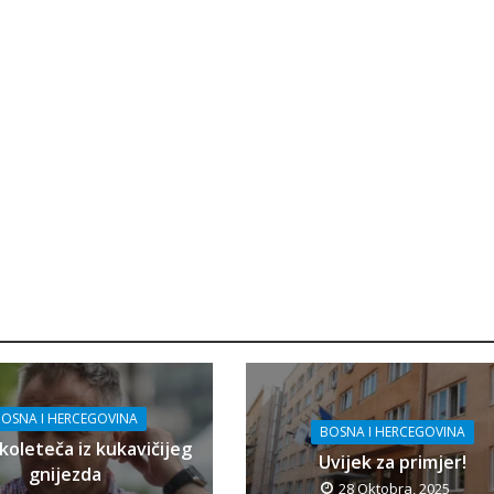
OSNA I HERCEGOVINA
BOSNA I HERCEGOVINA
koleteča iz kukavičijeg
Uvijek za primjer!
gnijezda
28 Oktobra, 2025