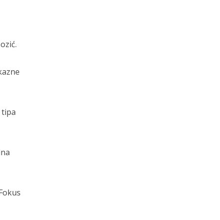
ozić.
 kazne
 tipa
dna
Fokus