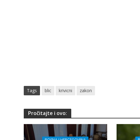
Tags
blic
krivicni
zakon
Pročitajte i ovo:
BOSNA I HERCEGOVINA
B