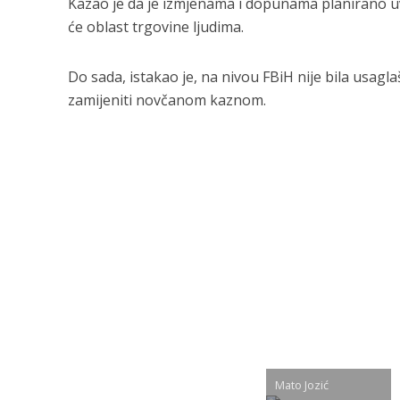
Kazao je da je izmjenama i dopunama planirano uv
će oblast trgovine ljudima.
Do sada, istakao je, na nivou FBiH nije bila usa
zamijeniti novčanom kaznom.
Mato Jozić