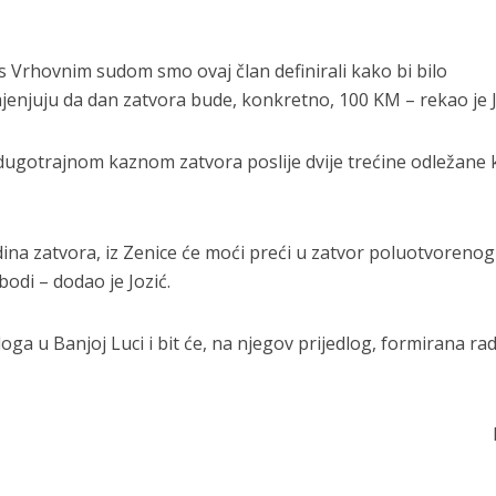
 s Vrhovnim sudom smo ovaj član definirali kako bi bilo
mjenjuju da dan zatvora bude, konkretno, 100 KM – rekao je J
dugotrajnom kaznom zatvora poslije dvije trećine odležane
dina zatvora, iz Zenice će moći preći u zatvor poluotvorenog
bodi – dodao je Jozić.
loga u Banjoj Luci i bit će, na njegov prijedlog, formirana ra