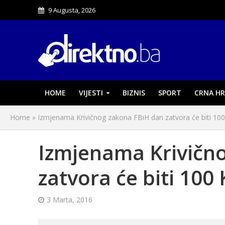
9 Augusta, 2026
HOME
VIJESTI
BIZNIS
SPORT
CRNA HR
Home
»
Izmjenama Krivičnog zakona FBiH dan zatvora će biti 10
Izmjenama Krivičn
zatvora će biti 100
3 Marta, 2016