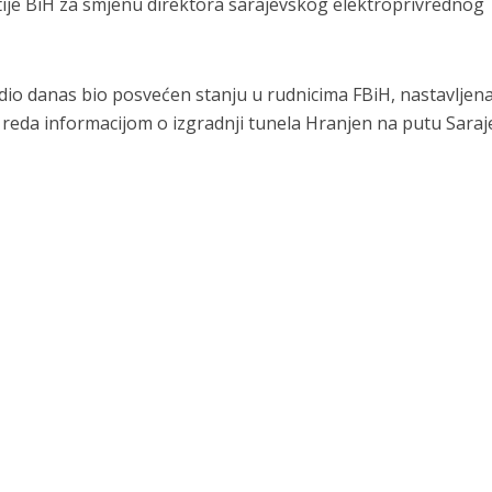
tije BiH za smjenu direktora sarajevskog elektroprivrednog
 dio danas bio posvećen stanju u rudnicima FBiH, nastavljena
eda informacijom o izgradnji tunela Hranjen na putu Saraj