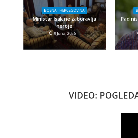
BOSNA I HERCEGOVINA
B
Ministar Isak ne zaboravlja
Pad nis
heroje
9 Juna, 2026
VIDEO: POGLED