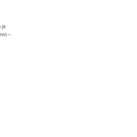
 je
evo –