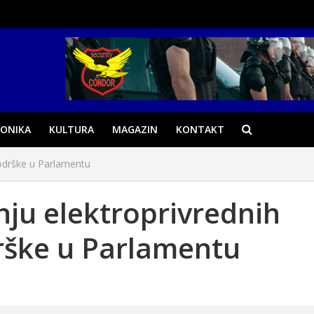
ONIKA
KULTURA
MAGAZIN
KONTAKT
podrške u Parlamentu
anju elektroprivrednih
rške u Parlamentu