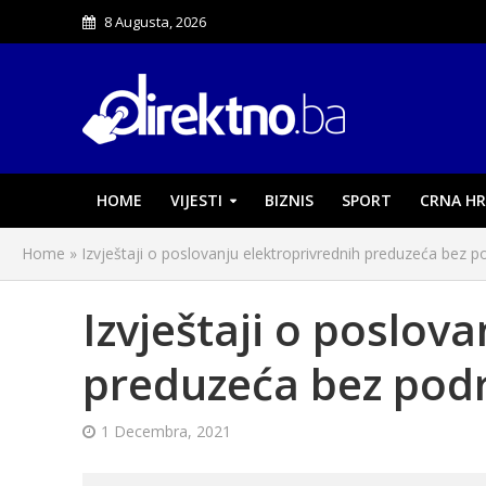
8 Augusta, 2026
HOME
VIJESTI
BIZNIS
SPORT
CRNA HR
Home
»
Izvještaji o poslovanju elektroprivrednih preduzeća bez 
Izvještaji o poslov
preduzeća bez pod
1 Decembra, 2021