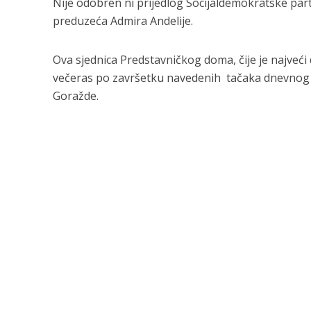
Nije odobren ni prijedlog Socijaldemokratske par
preduzeća Admira Andelije.
Ova sjednica Predstavničkog doma, čije je najveći
večeras po završetku navedenih tačaka dnevnog r
Goražde.