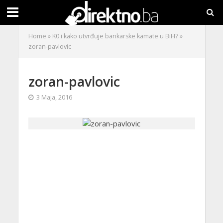
Home
»
K0 i kako utvrđuje bankarske kamate u BiH?
»
zoran-pavlovic
zoran-pavlovic
3 Maja, 2016