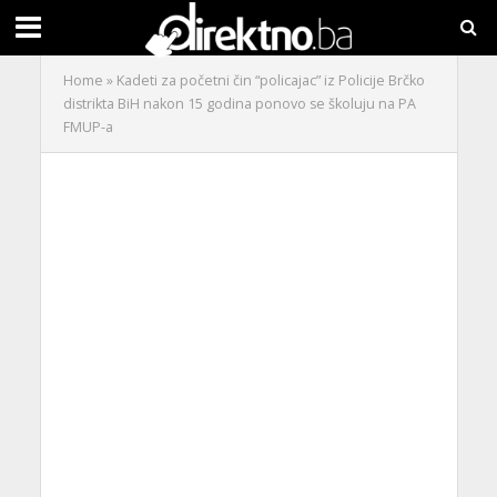
Home
»
Kadeti za početni čin “policajac” iz Policije Brčko
distrikta BiH nakon 15 godina ponovo se školuju na PA
FMUP-a