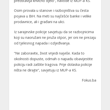
predstavlja krivično djelo“, navode iz MUP-a KS.
Osim provala u stanove i razbojništva su česta
pojava u BiH. Na meti su najčešće banke i velike
prodavnice, ali i građani na ulici.
Iz sarajevske policije savjetuju da se razbojnicima
koji su naoružani ne pruža otpor, jer oni ne prezaju
od tjelesnog napada i ozljeđivanja.
“Ne zaboravite, život vrijedi najviše. Kada to
okolnosti dopuste, odmah o napadu obavijestite
policiju radi zaštite tragova. Prije dolaska policije
ništa ne dirajte“, savjetuju iz MUP-a KS.
Fokus.ba