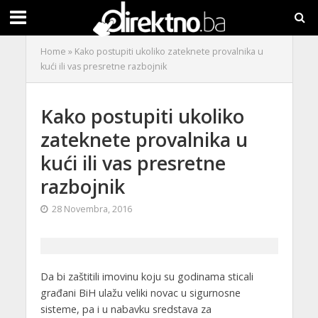
Home
»
Kako postupiti ukoliko zateknete provalnika u
kući ili vas presretne razbojnik
Kako postupiti ukoliko
zateknete provalnika u
kući ili vas presretne
razbojnik
28 Novembra, 2016
Da bi zaštitili imovinu koju su godinama sticali
građani BiH ulažu veliki novac u sigurnosne
sisteme, pa i u nabavku sredstava za