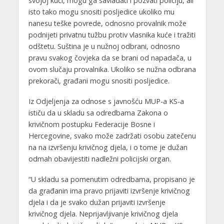
svojoj kući, mogu ga savladati i pozvati policiju, ali
isto tako mogu snositi posljedice ukoliko mu
nanesu teške povrede, odnosno provalnik može
podnijeti privatnu tužbu protiv vlasnika kuće i tražiti
odštetu. Suština je u nužnoj odbrani, odnosno
pravu svakog čovjeka da se brani od napadača, u
ovom slučaju provalnika. Ukoliko se nužna odbrana
prekorači, građani mogu snositi posljedice.
Iz Odjeljenja za odnose s javnošću MUP-a KS-a
ističu da u skladu sa odredbama Zakona o
krivičnom postupku Federacije Bosne i
Hercegovine, svako može zadržati osobu zatečenu
na na izvršenju krivičnog djela, i o tome je dužan
odmah obavijestiti nadležni policijski organ.
“U skladu sa pomenutim odredbama, propisano je
da građanin ima pravo prijaviti izvršenje krivičnog
djela i da je svako dužan prijaviti izvršenje
krivičnog djela. Neprijavljivanje krivičnog djela