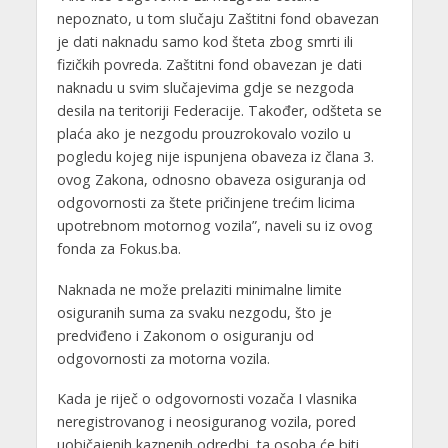
nepoznato, u tom slučaju Zaštitni fond obavezan
je dati naknadu samo kod šteta zbog smrti ili
fizičkih povreda. Zaštitni fond obavezan je dati
naknadu u svim slučajevima gdje se nezgoda
desila na teritoriji Federacije. Također, odšteta se
plaća ako je nezgodu prouzrokovalo vozilo u
pogledu kojeg nije ispunjena obaveza iz člana 3.
ovog Zakona, odnosno obaveza osiguranja od
odgovornosti za štete pričinjene trećim licima
upotrebnom motornog vozila”, naveli su iz ovog
fonda za Fokus.ba.
Naknada ne može prelaziti minimalne limite
osiguranih suma za svaku nezgodu, što je
predviđeno i Zakonom o osiguranju od
odgovornosti za motorna vozila.
Kada je riječ o odgovornosti vozača I vlasnika
neregistrovanog i neosiguranog vozila, pored
uobičajenih kaznenih odredbi, ta osoba će biti