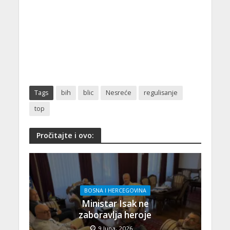
Tags
bih
blic
Nesreće
regulisanje
top
Pročitajte i ovo:
BOSNA I HERCEGOVINA
Ministar Isak ne
zaboravlja heroje
9 Juna, 2026