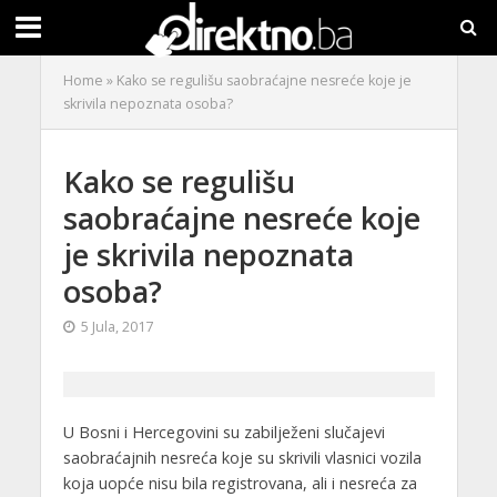
Home
»
Kako se regulišu saobraćajne nesreće koje je
skrivila nepoznata osoba?
Kako se regulišu
saobraćajne nesreće koje
je skrivila nepoznata
osoba?
5 Jula, 2017
U Bosni i Hercegovini su zabilježeni slučajevi
saobraćajnih nesreća koje su skrivili vlasnici vozila
koja uopće nisu bila registrovana, ali i nesreća za