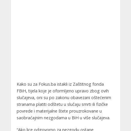
Kako su za Fokus.ba istakli iz Zaštitnog fonda
FBiH, tijela koje je oformljeno upravo zbog ovih
slučajeva, oni su po zakonu obavezani oštećenim
stranama platiti odštetu u slučaju smrti ili fizičke
povrede i materijalne štete prouzrokovane u
saobraćajnim nezgodama u BiH u više slučajeva.
“Ako lice odgovorno za nezgodu ostane