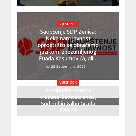
VIJESTI ZDK
Saopćenje SDP Zenica:
Neka nam javnost
oprosti što se obraćamo
jezikom izbezumljenog
Fuada Kasumovića, ali…
22 Septembra, 2023
VIJESTI ZDK
Autobuska stanica
vraćena ‘Zenicatransu’,
Sud odbio žalbu Grada
Zenica
21 Septembra, 2023