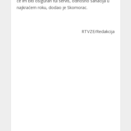
će im biti osiguran ful servis, odnosno sanacija u
najkraćem roku, dodao je Skomorac.
RTVZE/Redakcija