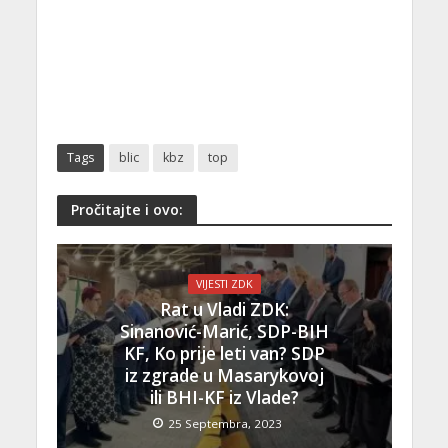
Tags
blic
kbz
top
Pročitajte i ovo:
VIJESTI ZDK
Rat u Vladi ZDK:
Sinanović-Marić, SDP-BIH
KF, Ko prije leti van? SDP
iz zgrade u Masarykovoj
ili BHI-KF iz Vlade?
25 Septembra, 2023