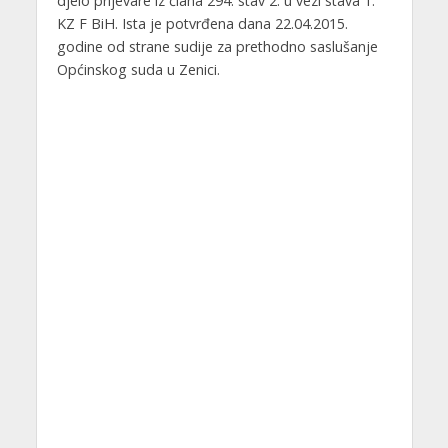
djelo prijevare iz člana 294. stav 2. u vezi stava 1.
KZ F BiH. Ista je potvrđena dana 22.04.2015.
godine od strane sudije za prethodno saslušanje
Općinskog suda u Zenici.