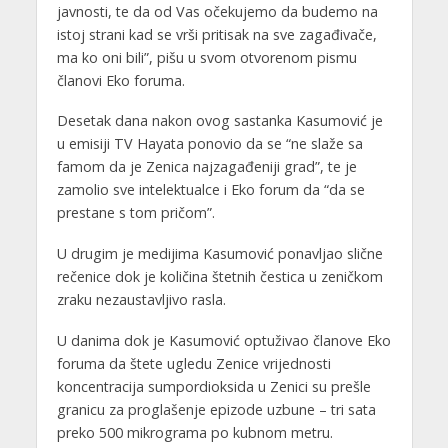
javnosti, te da od Vas očekujemo da budemo na
istoj strani kad se vrši pritisak na sve zagađivače,
ma ko oni bili”, pišu u svom otvorenom pismu
članovi Eko foruma.
Desetak dana nakon ovog sastanka Kasumović je
u emisiji TV Hayata ponovio da se “ne slaže sa
famom da je Zenica najzagađeniji grad”, te je
zamolio sve intelektualce i Eko forum da “da se
prestane s tom pričom”.
U drugim je medijima Kasumović ponavljao slične
rečenice dok je količina štetnih čestica u zeničkom
zraku nezaustavljivo rasla.
U danima dok je Kasumović optuživao članove Eko
foruma da štete ugledu Zenice vrijednosti
koncentracija sumpordioksida u Zenici su prešle
granicu za proglašenje epizode uzbune – tri sata
preko 500 mikrograma po kubnom metru.