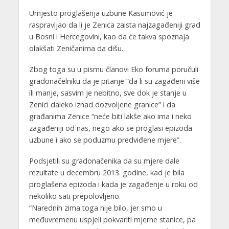
Umjesto proglašenja uzbune Kasumović je
raspravljao da li je Zenica zaista najzagađeniji grad
u Bosni i Hercegovini, kao da će takva spoznaja
olakšati Zeničanima da dišu.
Zbog toga su u pismu članovi Eko foruma poručuli
gradonačelniku da je pitanje “da li su zagađeni više
ili manje, sasvim je nebitno, sve dok je stanje u
Zenici daleko iznad dozvoljene granice” i da
građanima Zenice “neće biti lakše ako ima i neko
zagađeniji od nas, nego ako se proglasi epizoda
uzbune i ako se poduzmu predviđene mjere”.
Podsjetili su gradonačenika da su mjere dale
rezultate u decembru 2013. godine, kad je bila
proglašena epizoda i kada je zagađenje u roku od
nekoliko sati prepolovljeno.
“Narednih zima toga nije bilo, jer smo u
međuvremenu uspjeli pokvariti mjerne stanice, pa