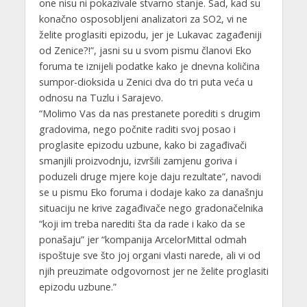
one nisu ni pokazivale stvarno stanje. Sad, kad su
konačno osposobljeni analizatori za SO2, vi ne
želite proglasiti epizodu, jer je Lukavac zagađeniji
od Zenice?!”, jasni su u svom pismu članovi Eko
foruma te iznijeli podatke kako je dnevna količina
sumpor-dioksida u Zenici dva do tri puta veća u
odnosu na Tuzlu i Sarajevo.
“Molimo Vas da nas prestanete porediti s drugim
gradovima, nego počnite raditi svoj posao i
proglasite epizodu uzbune, kako bi zagađivači
smanjili proizvodnju, izvršili zamjenu goriva i
poduzeli druge mjere koje daju rezultate”, navodi
se u pismu Eko foruma i dodaje kako za današnju
situaciju ne krive zagađivače nego gradonačelnika
“koji im treba narediti šta da rade i kako da se
ponašaju” jer “kompanija ArcelorMittal odmah
ispoštuje sve što joj organi vlasti narede, ali vi od
njih preuzimate odgovornost jer ne želite proglasiti
epizodu uzbune.”