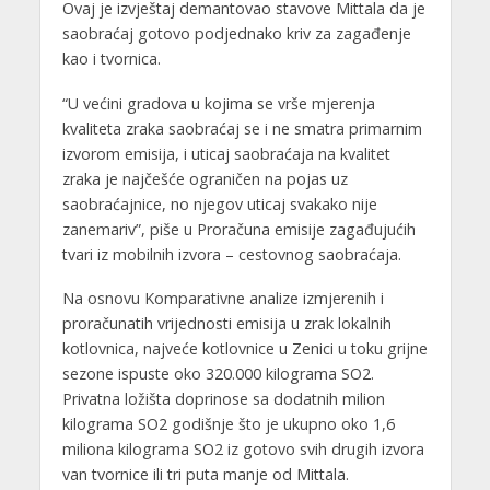
Ovaj je izvještaj demantovao stavove Mittala da je
saobraćaj gotovo podjednako kriv za zagađenje
kao i tvornica.
“U većini gradova u kojima se vrše mjerenja
kvaliteta zraka saobraćaj se i ne smatra primarnim
izvorom emisija, i uticaj saobraćaja na kvalitet
zraka je najčešće ograničen na pojas uz
saobraćajnice, no njegov uticaj svakako nije
zanemariv”, piše u Proračuna emisije zagađujućih
tvari iz mobilnih izvora – cestovnog saobraćaja.
Na osnovu Komparativne analize izmjerenih i
proračunatih vrijednosti emisija u zrak lokalnih
kotlovnica, najveće kotlovnice u Zenici u toku grijne
sezone ispuste oko 320.000 kilograma SO2.
Privatna ložišta doprinose sa dodatnih milion
kilograma SO2 godišnje što je ukupno oko 1,6
miliona kilograma SO2 iz gotovo svih drugih izvora
van tvornice ili tri puta manje od Mittala.