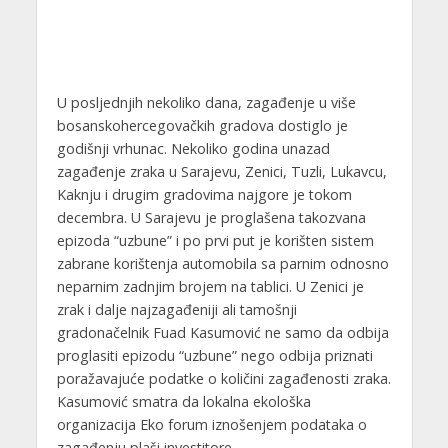
U posljednjih nekoliko dana, zagađenje u više
bosanskohercegovačkih gradova dostiglo je
godišnji vrhunac. Nekoliko godina unazad
zagađenje zraka u Sarajevu, Zenici, Tuzli, Lukavcu,
Kaknju i drugim gradovima najgore je tokom
decembra. U Sarajevu je proglašena takozvana
epizoda “uzbune” i po prvi put je korišten sistem
zabrane korištenja automobila sa parnim odnosno
neparnim zadnjim brojem na tablici. U Zenici je
zrak i dalje najzagađeniji ali tamošnji
gradonačelnik Fuad Kasumović ne samo da odbija
proglasiti epizodu “uzbune” nego odbija priznati
poražavajuće podatke o količini zagađenosti zraka.
Kasumović smatra da lokalna ekološka
organizacija Eko forum iznošenjem podataka o
zagađenju plaši investitore.