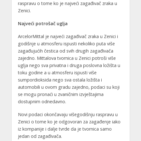
raspravu o tome ko je najveći zagađivač zraka u
Zenici.
Najveći potrošač uglja
ArcelorMittal je najveći zagađivač zraka u Zenici i
godišnje u atmosferu ispusti nekoliko puta više
zagađujućih čestica od svih drugih zagađivača
zajedno. Mittalova tvornica u Zenici potroši više
uglja nego sva privatna i druga poslovna ložišta u
toku godine a u atmosferu ispusti više
sumpordioksida nego sva ostala ložišta i
automobili u ovom gradu zajedno, podaci su koji
se mogu pronaći u zvaničnim izvještajima
dostupnim odnedavno.
Novi podaci okončavaju višegodišnju raspravu u
Zenici o tome ko je odgovoran za zagađenje iako
iz kompanije i dalje tvrde da je tvornica samo
jedan od zagađivača.