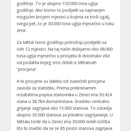
godišnje. To je ukupno 150.000 tona uglja
godišnje. Ako bismo to podijelili sa najmanjim
mogućim brojem mjeseci u kojima se troši ugalj,
svega pet, to je 30.000 tona uglja mjesečno u toku
zime.
Za Mittal ćemo godišnju potrošnju podijeliti sa
svih 12 mjeseci. Na taj način dobijamo oko 68.000
tona uglja mjesečno u prosjeku ili dvostruko više
od podatka kojeg smo dobili iz Mittalovih
“procjena”.
A te procjene su daleko od zvaničnih procjena
zavoda za statistiku. Prema preliminarnim
rezultatima popisa stanovnika u Zenici ima 50.424
stana u 38.784 domaćinstava. Gradsko centralno
grijanje zagrijava oko 15.000 stanova. To ostavlja
ukupno 35.000 stanova za privatno zagrijavanje. U
Mittalu tvrde da u Zenici ima 30.000 niskih ložišta
što bi značilo da se se 85 posto stanova zagrijava