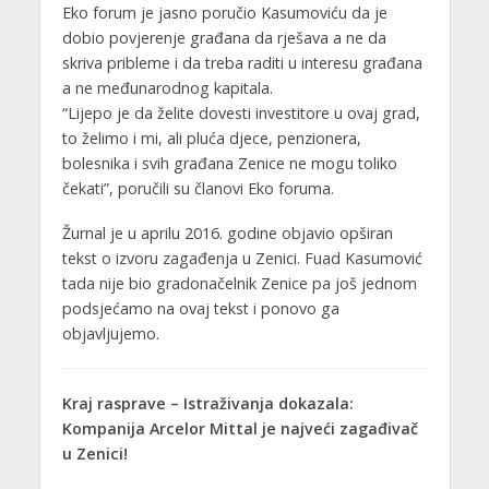
Eko forum je jasno poručio Kasumoviću da je
dobio povjerenje građana da rješava a ne da
skriva pribleme i da treba raditi u interesu građana
a ne međunarodnog kapitala.
“Lijepo je da želite dovesti investitore u ovaj grad,
to želimo i mi, ali pluća djece, penzionera,
bolesnika i svih građana Zenice ne mogu toliko
čekati”, poručili su članovi Eko foruma.
Žurnal je u aprilu 2016. godine objavio opširan
tekst o izvoru zagađenja u Zenici. Fuad Kasumović
tada nije bio gradonačelnik Zenice pa još jednom
podsjećamo na ovaj tekst i ponovo ga
objavljujemo.
Kraj rasprave – Istraživanja dokazala:
Kompanija Arcelor Mittal je najveći zagađivač
u Zenici!