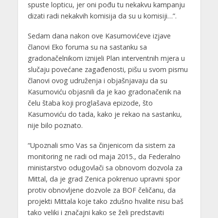
spuste lopticu, jer oni pođu tu nekakvu kampanju
dizati radi nekakvih komisija da su u komisiji…”.
Sedam dana nakon ove Kasumovićeve izjave
članovi Eko foruma su na sastanku sa
gradonačelnikom iznijeli Plan interventnih mjera u
slučaju povećane zagađenosti, pišu u svom pismu
članovi ovog udruženja i objašnjavaju da su
Kasumoviću objasnili da je kao gradonačenik na
čelu štaba koji proglašava epizode, što
Kasumoviću do tada, kako je rekao na sastanku,
nije bilo poznato.
“Upoznali smo Vas sa činjenicom da sistem za
monitoring ne radi od maja 2015., da Federalno
ministarstvo odugovlači sa obnovom dozvola za
Mittal, da je grad Zenica pokrenuo upravni spor
protiv obnovljene dozvole za BOF čeličanu, da
projekti Mittala koje tako zdušno hvalite nisu baš
tako veliki i značajni kako se želi predstaviti