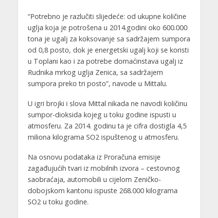
“Potrebno je razlučiti slijedeće: od ukupne količine
uglja koja je potrošena u 2014.godini oko 600.000
tona je ugalj za koksovanje sa sadržajem sumpora
od 0,8 posto, dok je energetski ugalj koji se koristi
u Toplani kao i za potrebe domaćinstava ugalj iz
Rudnika mrkog uglja Zenica, sa sadržajem
sumpora preko tri posto”, navode u Mittalu.
U igri brojki i slova Mittal nikada ne navodi količinu
sumpor-dioksida kojeg u toku godine ispusti u
atmosferu. Za 2014. godinu ta je cifra dostigla 4,5
miliona kilograma SO2 ispuštenog u atmosferu.
Na osnovu podataka iz Proračuna emisije
zagađujućih tvari iz mobilnih izvora – cestovnog
saobraćaja, automobili u cijelom Zeničko-
dobojskom kantonu ispuste 268.000 kilograma
SO2 u toku godine.