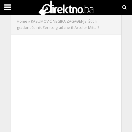
Home
»
KASUMOVIĆ NEGIRA ZAGAĐENJE: Štiti li
gradonačelnik Zenice građane ili Arcelor Mittal?