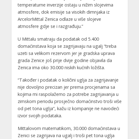
temperaturne inverzije ostaju u nižim slojevima
atmosfere, dok emisije sa visokih dimnjaka iz
ArcelorMittal Zenica odlaze u više slojeve
atmosfere gdje se i razgrađuju.”
U Mittalu smatraju da podatak od 5.400
domaćinstava koja se zagrijavaju na ugalj “treba
uzeti sa velikom rezervom jer je gradska uprava
grada Zenice još prije dvije godine objavila da
Zenica ima oko 30.000 niskih kućnih ložišta.
“Također i podatak o količini uglja za zagrijavanje
nije dovoljno precizan jer prema procjenama sa
kojima mi raspolažemo za potrebe zagrijavanja u
zimskom periodu prosječno domaćinstvo troši više
od pet tona uglja”, kažu iz kompanije ne navodeći
izvor svojih podataka.
Mittalovom matematikom, 30.000 domaćinstava u
Zenici se zagrijava na ugalj i troši pet tona uglja