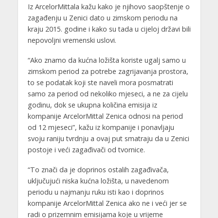
Iz ArcelorMittala kažu kako je njihovo saopštenje o
zagađenju u Zenici dato u zimskom periodu na
kraju 2015. godine i kako su tada u cijeloj državi bili
nepovoljni vremenski uslovi.
“Ako znamo da kućna ložišta koriste ugalj samo u
zimskom period za potrebe zagrijavanja prostora,
to se podatak koji ste naveli mora posmatrati
samo za period od nekoliko mjeseci, a ne za cijelu
godinu, dok se ukupna količina emisija iz
kompanije ArcelorMittal Zenica odnosi na period
od 12 mjeseci”, kažu iz kompanije i ponavljaju
svoju raniju tvrdnju a ovaj put smatraju da u Zenici
postoje i veći zagađivači od tvornice.
“To znači da je doprinos ostalih zagađivača,
uključujući niska kućna ložišta, u navedenom
periodu u najmanju ruku isti kao i doprinos
kompanije ArcelorMittal Zenica ako ne i veći jer se
radi o prizemnim emisijama koje u vrijeme