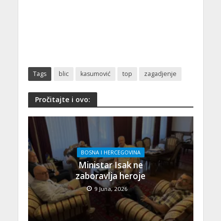
Tags
blic
kasumović
top
zagadjenje
Pročitajte i ovo:
BOSNA I HERCEGOVINA
Ministar Isak ne
zaboravlja heroje
9 Juna, 2026