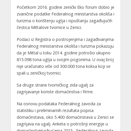
Početkom 2016. godine zenički Eko forum dobio je
zvanične podatke Federalnog ministarstva okoliša i
turizma o korištenju uglja i ispuštanju zagađujućih
čestica Mittalove tvornice u Zenici.
Podaci iz Registra o postrojenjima i zagađivanjima
Federalnog ministarstva okoliša i turizma pokazuju
da je Mittal u toku 2014. godine potrošio ukupno
815.098 tona uglja u svojim pogonima. U ovaj broj
nije uračunato više od 300.000 tona koksa koji se
spali u zeničkoj tvornici.
Sa druge strane tvorničkog zida ugalj za
zagrijavanje koriste domaćinstva i firme.
Na osnovu podataka Federalnog zavoda za
statistiku i preliminarnih rezultata popisa
domaćinstava, oko 5.400 domaćinstava u Zenici se
zagrijava na ugalj. Anketa o potrošnji energije u
domaćinstvima/kućama 2015., Federalnog zavoda