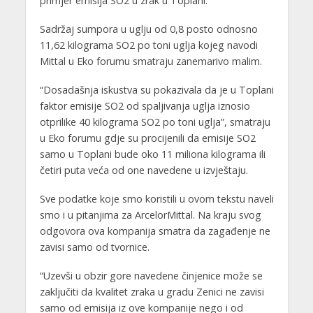
primjer emisija SO2 u zrak u Toplani.
Sadržaj sumpora u uglju od 0,8 posto odnosno
11,62 kilograma SO2 po toni uglja kojeg navodi
Mittal u Eko forumu smatraju zanemarivo malim.
“Dosadašnja iskustva su pokazivala da je u Toplani
faktor emisije SO2 od spaljivanja uglja iznosio
otprilike 40 kilograma SO2 po toni uglja”, smatraju
u Eko forumu gdje su procijenili da emisije SO2
samo u Toplani bude oko 11 miliona kilograma ili
četiri puta veća od one navedene u izvještaju.
Sve podatke koje smo koristili u ovom tekstu naveli
smo i u pitanjima za ArcelorMittal. Na kraju svog
odgovora ova kompanija smatra da zagađenje ne
zavisi samo od tvornice.
“Uzevši u obzir gore navedene činjenice može se
zaključiti da kvalitet zraka u gradu Zenici ne zavisi
samo od emisija iz ove kompanije nego i od