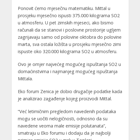
Ponovit ćemo mjesečnu matematiku. Mittal u
prosjeku mjesečno ispusti 375.000 kilograma SO2
u atmosferu. U pet zimskih mjeseci, ako bismo
računali da se stanovi i poslovne prostorije ugljem
zagrijavaju samo od polovine oktobra do polovine
marta, sva ostala ložišta u prosjeku mjesečno zimi
ispuste oko 320.000 kilograma SO2 u atmosferu.
Ovo je omjer najvećeg mogućeg ispuštanja SO2 u
domaćinstvima i najmanjeg mogućeg ispuštanja
Mittala.
Eko forum Zenica je dobio drugačije podatke kada
je analizirao zagađenje kojeg proizvodi Mittal.
“Već letimičnim pregledom navedenih podataka
mogu se uočiti nelogičnosti, odnosno da su
navedene veoma male emisije polutanata”,
smatraju u Eko forumu i dodaju da je najbolji