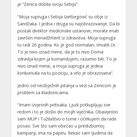
je “Zenica dobila svoju Sebiju”.
“Moja supruga i Sebija Izetbegović su obje iz
Sandžaka. I jedna i druga su najobrazovanije. Da bi
postali direktor medicinske ustanove, morate imati
završen menadžment iz zdravstva. Moja supruga
tu radi 26 godina. Ko je god normalan, shvatit će.
To je nivo iznad mene, da je to nivo Doma
zdravlja kojim ja komandujem, razumio bih. To je
nivo iznad mene, a moja supruga je jedina
konkurisala na tu poziciju, a vrlo je obrazovana”.
Jedno od neizbježnih pitanja u vezi sa Zenicom je
problem sa kladionicama.
“Imam izvjesnih pritisaka. Ljudi potkupljuju sve
redom i to je došlo do mojih vijećnika. Obavijestio
sam MUP i Tužilaštvo o tome i očekujem da rade
posao. Sve što sam obećao u predizbornoj
kampanji, ima na papiru. Rekao sam ljudima da