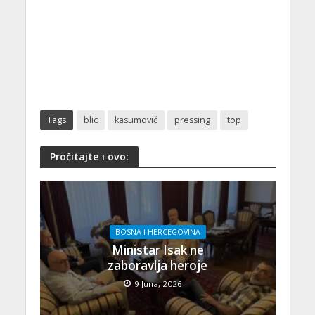
Tags
blic
kasumović
pressing
top
Pročitajte i ovo:
BOSNA I HERCEGOVINA
Ministar Isak ne
zaboravlja heroje
9 Juna, 2026