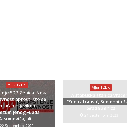
VIJESTI ZDK
VIJESTI ZDK
enje SDP Zenica: Neka
Autobuska stanica vraće
avnost oprosti što se
‘Zenicatransu’, Sud odbio ž
braćamo jezikom
Grada Zenica
bezumljenog Fuada
21 Septembra, 2023
Kasumovića, ali…
22 Septembra, 2023