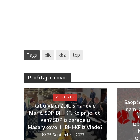
Tags
blic
kbz
top
Pročitajte i ovo:
VIJESTI ZDK
Saopć
Rat u Vladi ZDK: Sinanović-
nam j
Marić, SDP-BIH KF, Ko prije leti
o
van? SDP iz zgrade u
iz
Masarykovoj ili BHI-KF iz Vlade?
25 Septembra, 2023