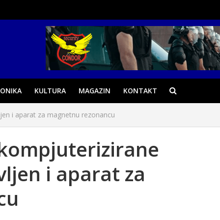
ONIKA
KULTURA
MAGAZIN
KONTAKT
jen i aparat za magnetnu rezonancu
kompjuterizirane
ljen i aparat za
cu