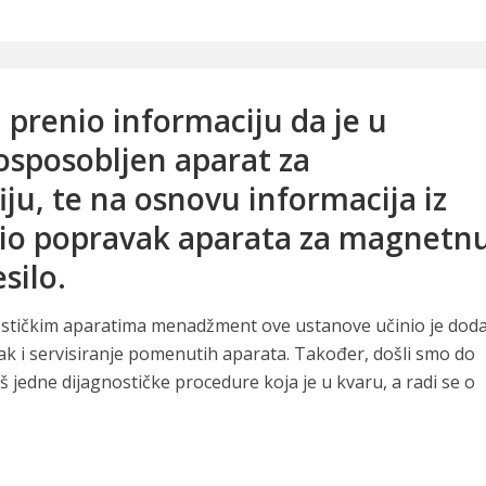
 prenio informaciju da je u
osposobljen aparat za
u, te na osnovu informacija iz
avio popravak aparata za magnetn
silo.
ostičkim aparatima menadžment ove ustanove učinio je dod
k i servisiranje pomenutih aparata. Također, došli smo do
š jedne dijagnostičke procedure koja je u kvaru, a radi se o