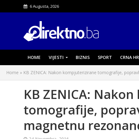
6 Augusta, 2026
HOME
VIJESTI
BIZNIS
SPORT
CRNA HR
Home
»
KB ZENICA: Nakon kompjuterizirane tomografije, popravl
KB ZENICA: Nakon 
tomografije, poprav
magnetnu rezonan
24 Novembra, 2016