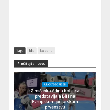
Tags
blic
kix bend
Pročitajte i ovo:
UNCATEGORIZED
Zeničanka Adina Kobilica
predstavljala BiH na
Evropskom juniorskom
prvenstvu