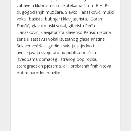
zabave u klubovima i diskotekama širom BiH. Pet
dugogodišnjih muzičara, Slavko Tanasković, muški
vokal, basista, bubnjar i klavijaturista, Goran
Đuričić, glavni muški vokal, gitarista Peđa
Tanasković, klavijaturista Slavenko Perišić i jedina
žena u sastavu i vokal izuzetnog glasa Kristina
Sulaver već šest godina sviraju zajedno i
uveseljavaju svoju brojnu publiku odličnim
izvedbama domaćeg i stranog pop rocka,
starogradskih pjesama, ali i probranih finih hitova
dobre narodne muzike.