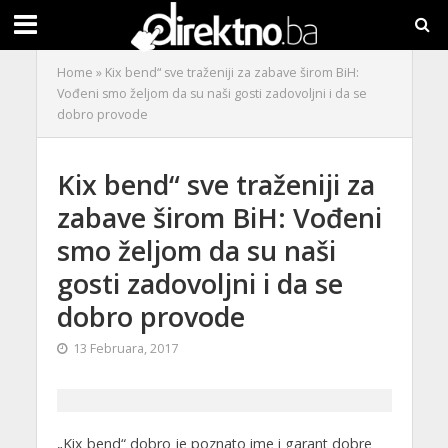
Home
»
Kix bend“ sve traženiji za zabave širom BiH:
Vođeni smo željom da su naši gosti zadovoljni i da se
dobro provode
Kix bend“ sve traženiji za
zabave širom BiH: Vođeni
smo željom da su naši
gosti zadovoljni i da se
dobro provode
13 Februara, 2017
„Kix bend“ dobro je poznato ime i garant dobre