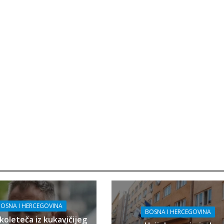
OSNA I HERCEGOVINA
BOSNA I HERCEGOVINA
koleteča iz kukavičijeg