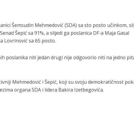
lanici Šemsudin Mehmedović (SDA) sa sto posto učinkom, sli
e Senad Šepić sa 91%, a slijedi ga poslanica DF-a Maja Gasal
la Lovrinović sa 65 posto.
ih poslanika niti jedan drugi nije odgovorio niti na jedno pit
ivniji Mehmedović i Šepić, koji su svoju demokratičnost poka
ezima organa SDA i lidera Bakira Izetbegovića.