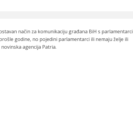
nostavan način za komunikaciju građana BiH s parlamentarc
prošle godine, no pojedini parlamentarci ili nemaju želje ili
novinska agencija Patria.