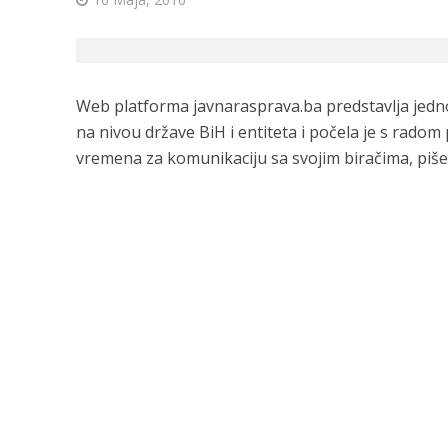
Web platforma javnarasprava.ba predstavlja jed
na nivou države BiH i entiteta i počela je s radom 
vremena za komunikaciju sa svojim biračima, piše 