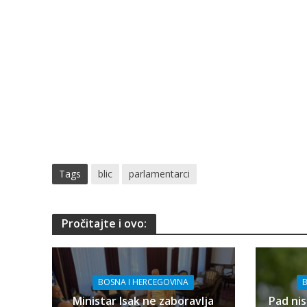
Tags
blic
parlamentarci
Pročitajte i ovo:
BOSNA I HERCEGOVINA
B
Ministar Isak ne zaboravlja
Pad nis