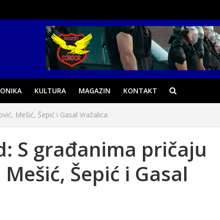
ONIKA
KULTURA
MAGAZIN
KONTAKT
ć, Mešić, Šepić i Gasal Vražalica
d: S građanima pričaju
ešić, Šepić i Gasal