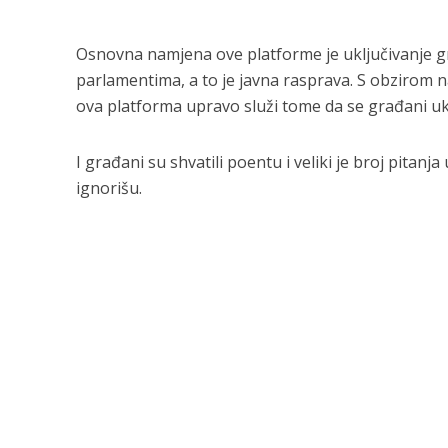
Osnovna namjena ove platforme je uključivanje gra
parlamentima, a to je javna rasprava. S obzirom na
ova platforma upravo služi tome da se građani uk
I građani su shvatili poentu i veliki je broj pitan
ignorišu.