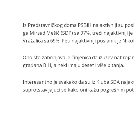
Iz Predstavničkog doma PSBiH najaktivniji su pos
ga Mirsad Mešić (SDP) sa 97%, treći najaktivniji j
Vražalica sa 69%. Peti najaktivniji poslanik je Niko
Ono što zabrinjava je činjenica da izuzev nabrojan
građana BiH, a neki imaju deset i više pitanja.
Interesantno je svakako da su iz Kluba SDA najakt
suprotstavljajući se kako oni kažu pogrešnim pot