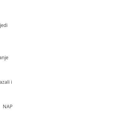
jedi
anje
zali i
NAP