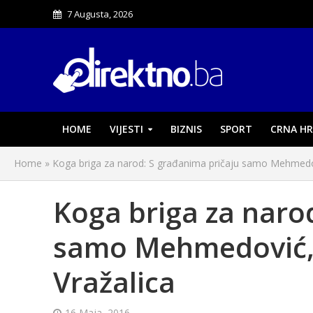
7 Augusta, 2026
HOME
VIJESTI
BIZNIS
SPORT
CRNA HR
Home
»
Koga briga za narod: S građanima pričaju samo Mehmedovi
Koga briga za naro
samo Mehmedović, M
Vražalica
16 Maja, 2016