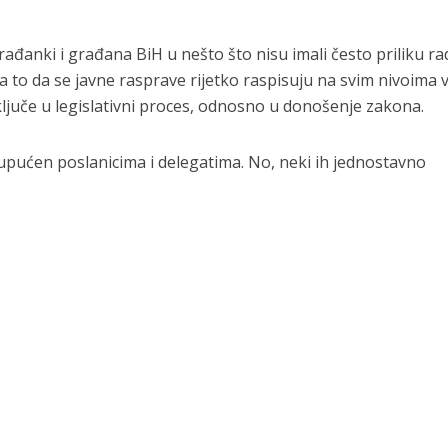
đanki i građana BiH u nešto što nisu imali često priliku rad
 to da se javne rasprave rijetko raspisuju na svim nivoima vl
ljuče u legislativni proces, odnosno u donošenje zakona.
ja upućen poslanicima i delegatima. No, neki ih jednostavno