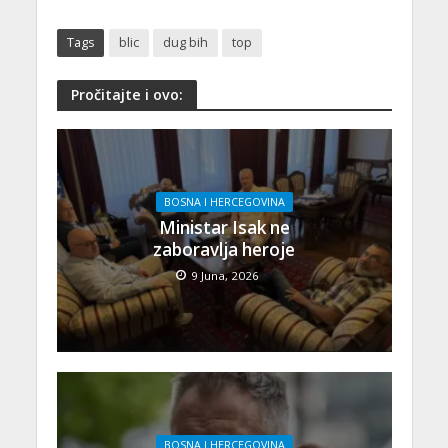
Tags
blic
dug bih
top
Pročitajte i ovo:
BOSNA I HERCEGOVINA
Ministar Isak ne
zaboravlja heroje
9 Juna, 2026
BOSNA I HERCEGOVINA