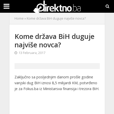
Home
»
Kome država BiH duguje najviše novca?
Kome država BiH duguje
najviše novca?
13 Februara, 2017
Zaključno sa posljednjim danom prošle godine
vanjski dug BiH iznosi 8,5 milijardi KM, potvrđeno
je za Fokus.ba iz Ministarsva finansija i trezora BiH.