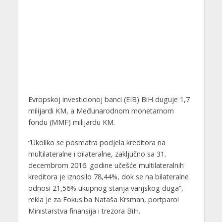
Evropskoj investicionoj banci (EIB) BiH duguje 1,7
milijardi KM, a Međunarodnom monetarnom
fondu (MMF) milijardu KM.
“Ukoliko se posmatra podjela kreditora na
multilateralne i bilateralne, zaključno sa 31.
decembrom 2016. godine učešće multilateralnih
kreditora je iznosilo 78,44%, dok se na bilateralne
odnosi 21,56% ukupnog stanja vanjskog duga”,
rekla je za Fokus.ba Nataša Krsman, portparol
Ministarstva finansija i trezora BiH.