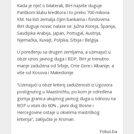
Kada je riječ o bilaterali, BiH najviše duguje
Pariškom klubu kreditora i to preko 700 miliona
KM. Na listi zemalja čijim bankama i fondovima
BiH duguje novac nalaze se: Južna Koreja, Španija,
Saudijska Arabija, Japan, Portugal, Austrija,
Njemačka, Kuvajt, Poljska, Srbija i Belgija.
U poređenju sa drugim zemljama, a uzimajući u
obzir iznos javnog duga i BDP, BiH je trenutno
manje zadužena od Srbije, Crne Gore i Albanije, a
više od Kosova i Makedonije.
“Uzimajući u obzir kriterij zaduženosti iz Ugovora
postignutog u Maastrichtu, po kom je određena
gornja granica ukupnog javnog duga u odnosu na
BDP u visini do 60% , javni dug Bosne i
Hercegovine ostaje u okvirima mastriškog
kriterija”, zaključila je Krsman.
Fokus.ba