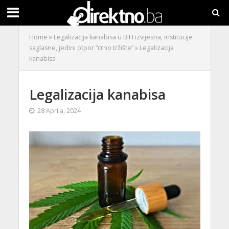
Home
»
Legalizacija kanabisa u BiH izvijesna, institucije
saglasne, jedini otpor “crno tržište”
»
Legalizacija
kanabisa
Legalizacija kanabisa
28 Aprila, 2024