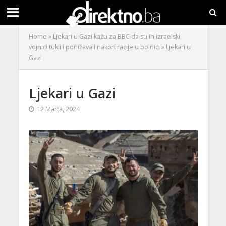
Home
»
Ljekari u Gazi kažu za BBC da su ih izraelski
vojnici tukli i ponižavali nakon racije u bolnici
»
Ljekari u
Gazi
Ljekari u Gazi
12 Marta, 2024