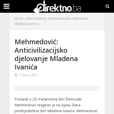
Home
»
Mehmedović: Anticivilizacijsko djelovanje
Mladena Ivanića
Mehmedović:
Anticivilizacijsko
djelovanje Mladena
Ivanića
17 Juna, 2017
Poslanik u ZD Parlamenta BiH Šemsudin
Mehmedović reagirao je na izjavu člana
predsjedništva BiH Mladena Ivanića. Mehmedović