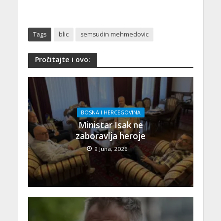
Tags
blic
semsudin mehmedovic
Pročitajte i ovo:
BOSNA I HERCEGOVINA
Ministar Isak ne
zaboravlja heroje
9 Juna, 2026