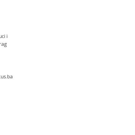
ci i
rag
kus.ba