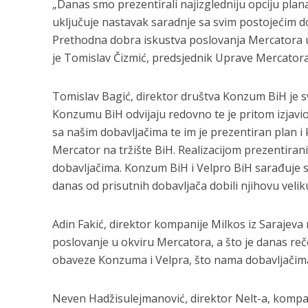
„Danas smo prezentirali najizgledniju opciju plana
uključuje nastavak saradnje sa svim postojećim 
Prethodna dobra iskustva poslovanja Mercatora u B
je Tomislav Čizmić, predsjednik Uprave Mercatora
Tomislav Bagić, direktor društva Konzum BiH je s
Konzumu BiH odvijaju redovno te je pritom izjavi
sa našim dobavljačima te im je prezentiran plan i
Mercator na tržište BiH. Realizacijom prezentiran
dobavljačima. Konzum BiH i Velpro BiH sarađuje s 
danas od prisutnih dobavljača dobili njihovu veli
Adin Fakić, direktor kompanije Milkos iz Sarajeva
poslovanje u okviru Mercatora, a što je danas re
obaveze Konzuma i Velpra, što nama dobavljačima
Neven Hadžisulejmanović, direktor Nelt-a, kompan