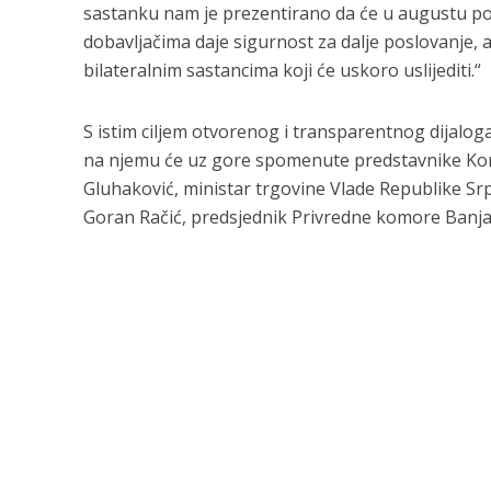
sastanku nam je prezentirano da će u augustu p
dobavljačima daje sigurnost za dalje poslovanje, 
bilateralnim sastancima koji će uskoro uslijediti.“
S istim ciljem otvorenog i transparentnog dijaloga
na njemu će uz gore spomenute predstavnike Konz
Gluhaković, ministar trgovine Vlade Republike Srp
Goran Račić, predsjednik Privredne komore Banja L