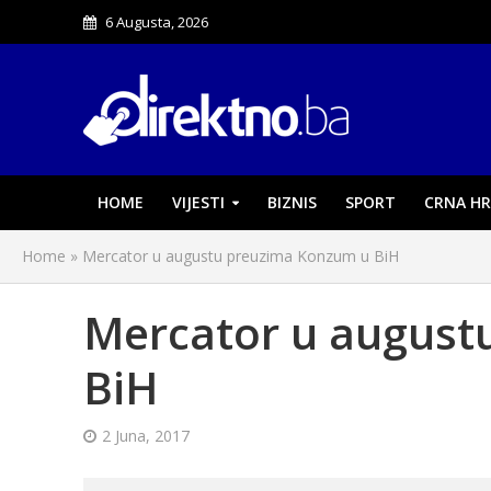
6 Augusta, 2026
HOME
VIJESTI
BIZNIS
SPORT
CRNA HR
Home
»
Mercator u augustu preuzima Konzum u BiH
Mercator u august
BiH
2 Juna, 2017