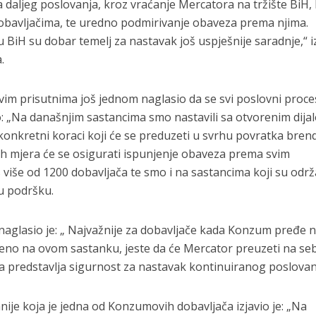
 daljeg poslovanja, kroz vraćanje Mercatora na tržište BiH, 
dobavljačima, te uredno podmirivanje obaveza prema njima.
iH su dobar temelj za nastavak još uspješnije saradnje,“ i
.
vim prisutnima još jednom naglasio da se svi poslovni proce
o: „Na današnjim sastancima smo nastavili sa otvorenim dij
 konkretni koraci koji će se preduzeti u svrhu povratka bren
ih mjera će se osigurati ispunjenje obaveza prema svim
više od 1200 dobavljača te smo i na sastancima koji su održ
ku podršku.
 naglasio je: „ Najvažnije za dobavljače kada Konzum pređe 
čeno na ovom sastanku, jeste da će Mercator preuzeti na se
 predstavlja sigurnost za nastavak kontinuiranog poslovan
ije koja je jedna od Konzumovih dobavljača izjavio je: „Na