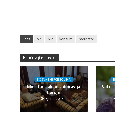
Tags
bih
blic
konzum
mercator
Pročitajte i ovo:
BOSNA I HERCEGOVINA
B
Ministar Isak ne zaboravlja
Pad nis
heroje
9 Juna, 2026