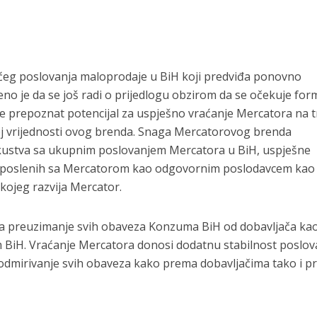
ćeg poslovanja maloprodaje u BiH koji predviđa ponovno
no je da se još radi o prijedlogu obzirom da se očekuje for
o je prepoznat potencijal za uspješno vraćanje Mercatora na t
noj vrijednosti ovog brenda. Snaga Mercatorovog brenda
skustva sa ukupnim poslovanjem Mercatora u BiH, uspješne
zaposlenih sa Mercatorom kao odgovornim poslodavcem kao 
kojeg razvija Mercator.
iđa preuzimanje svih obaveza Konzuma BiH od dobavljača kao
 BiH. Vraćanje Mercatora donosi dodatnu stabilnost poslova
odmirivanje svih obaveza kako prema dobavljačima tako i p