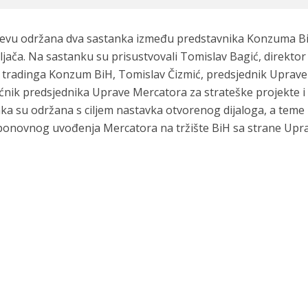
jevu održana dva sastanka između predstavnika Konzuma B
ača. Na sastanku su prisustvovali Tomislav Bagić, direktor
 tradinga Konzum BiH, Tomislav Čizmić, predsjednik Uprave
ik predsjednika Uprave Mercatora za strateške projekte i
nka su održana s ciljem nastavka otvorenog dijaloga, a teme
 ponovnog uvođenja Mercatora na tržište BiH sa strane Upr