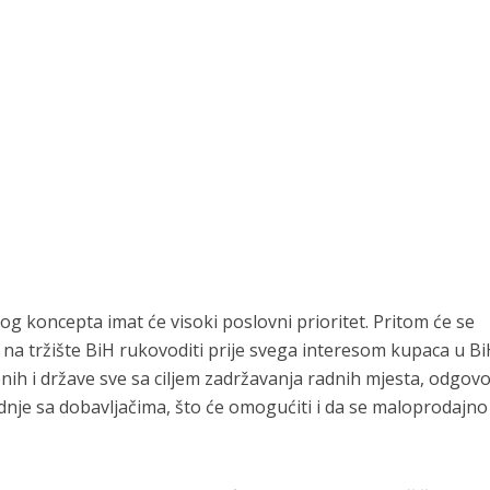
og koncepta imat će visoki poslovni prioritet. Pritom će se
a tržište BiH rukovoditi prije svega interesom kupaca u Bi
enih i države sve sa ciljem zadržavanja radnih mjesta, odgov
nje sa dobavljačima, što će omogućiti i da se maloprodajno