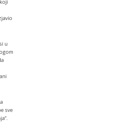
koji
zjavio
si u
alogom
da
ani
na
be sve
ja“.