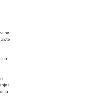
malna
ržište
i na
 i
nja i
rema