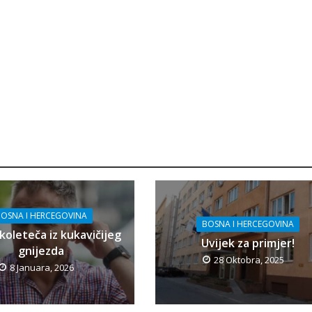
OSNA I HERCEGOVINA
BOSNA I HERCEGOVINA
koleteča iz kukavičijeg
Uvijek za primjer!
gnijezda
28 Oktobra, 2025
8 Januara, 2026