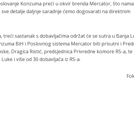
oslovanje Konzuma preći u okvir brenda Mercator, što nama
a sve detalje daljnje saradnje ćemo dogovarati na direktnim
, treći sastanak s dobavljačima održat će se sutra u Banja Lu
uma BiH i Poslovnog sistema Mercator biti prisutni i Pred
ske, Dragica Ristić, predsjednica Privredne komore RS-a, te
uke i više od 30 dobavljača iz RS-a.
Fo