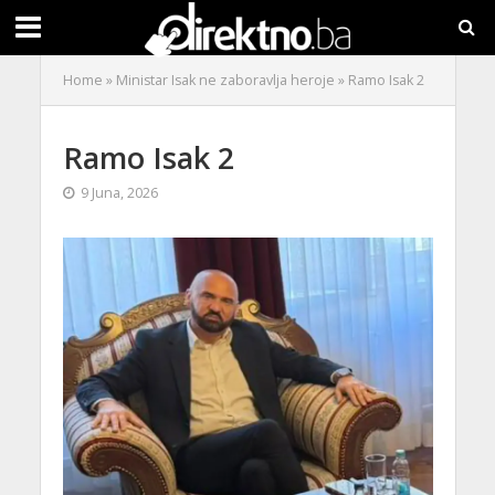
Home
»
Ministar Isak ne zaboravlja heroje
»
Ramo Isak 2
Ramo Isak 2
9 Juna, 2026