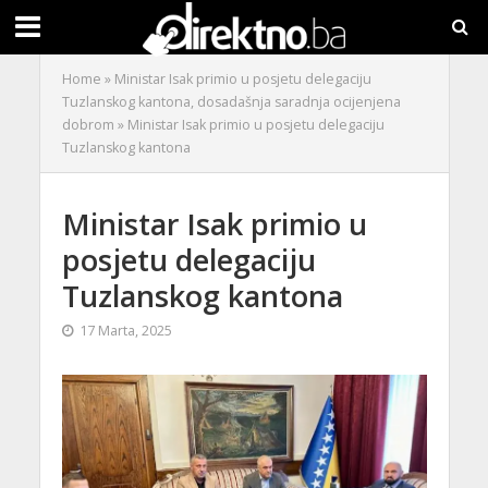
Home
»
Ministar Isak primio u posjetu delegaciju
Tuzlanskog kantona, dosadašnja saradnja ocijenjena
dobrom
»
Ministar Isak primio u posjetu delegaciju
Tuzlanskog kantona
Ministar Isak primio u
posjetu delegaciju
Tuzlanskog kantona
17 Marta, 2025