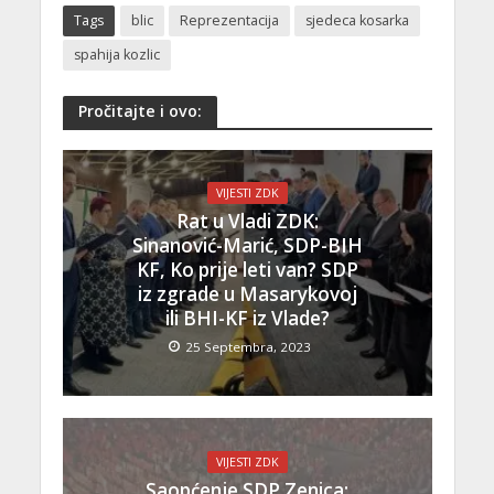
Tags
blic
Reprezentacija
sjedeca kosarka
spahija kozlic
Pročitajte i ovo:
VIJESTI ZDK
Rat u Vladi ZDK:
Sinanović-Marić, SDP-BIH
KF, Ko prije leti van? SDP
iz zgrade u Masarykovoj
ili BHI-KF iz Vlade?
25 Septembra, 2023
VIJESTI ZDK
Saopćenje SDP Zenica: