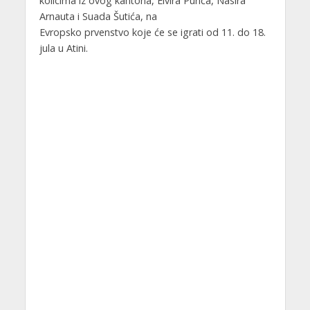
kolicima iz ovog kantona, Elvira Purića, Nasira
Arnauta i Suada Šutića, na
Evropsko prvenstvo koje će se igrati od 11. do 18.
jula u Atini.