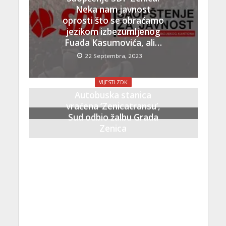
Neka nam javnost
oprosti što se obraćamo
jezikom izbezumljenog
Fuada Kasumovića, ali…
22 Septembra, 2023
VIJESTI ZDK
Autobuska stanica
vraćena ‘Zenicatransu’,
Sud odbio žalbu Grada
Zenica
21 Septembra, 2023