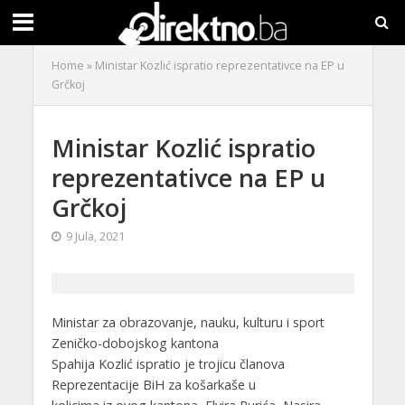
Home
»
Ministar Kozlić ispratio reprezentativce na EP u
Grčkoj
Ministar Kozlić ispratio
reprezentativce na EP u
Grčkoj
9 Jula, 2021
Ministar za obrazovanje, nauku, kulturu i sport
Zeničko-dobojskog kantona
Spahija Kozlić ispratio je trojicu članova
Reprezentacije BiH za košarkaše u