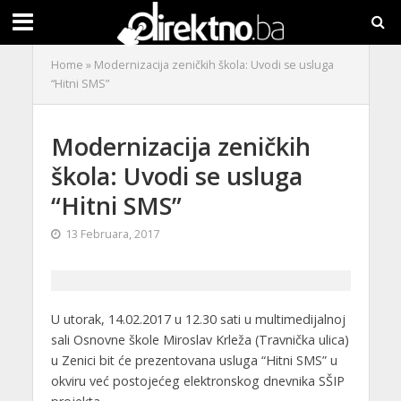
Home
»
Modernizacija zeničkih škola: Uvodi se usluga
“Hitni SMS”
Modernizacija zeničkih
škola: Uvodi se usluga
“Hitni SMS”
13 Februara, 2017
U utorak, 14.02.2017 u 12.30 sati u multimedijalnoj
sali Osnovne škole Miroslav Krleža (Travnička ulica)
u Zenici bit će prezentovana usluga “Hitni SMS” u
okviru već postojećeg elektronskog dnevnika SŠIP