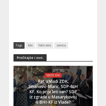
Tags
blic
hitni sms
zenica
Pročitajte i ovo:
VIJESTI ZDK
Rat u Vladi ZDK:
Sinanović-Marić, SDP-BIH
KF, Ko prije leti van? SDP
iz zgrade u Masarykovoj
ili BHI-KF iz Vlade?