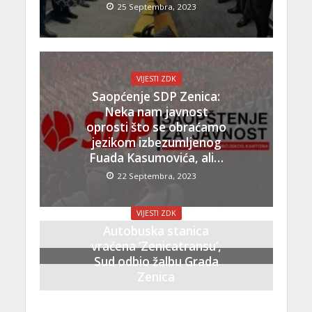
25 Septembra, 2023
VIJESTI ZDK
Saopćenje SDP Zenica:
Neka nam javnost
oprosti što se obraćamo
jezikom izbezumljenog
Fuada Kasumovića, ali…
22 Septembra, 2023
VIJESTI ZDK
Autobuska stanica
vraćena ‘Zenicatransu’,
Sud odbio žalbu Grada
Zenica
21 Septembra, 2023