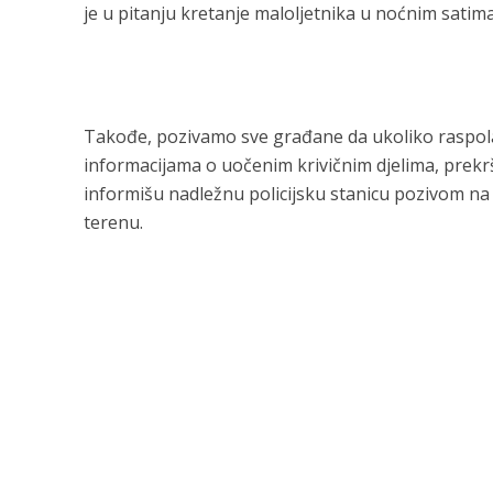
je u pitanju kretanje maloljetnika u noćnim satima
Takođe, pozivamo sve građane da ukoliko raspola
informacijama o uočenim krivičnim djelima, prek
informišu nadležnu policijsku stanicu pozivom na 
terenu.
analitiku i p