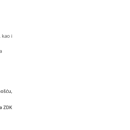
 kao i
a
nošću,
DK