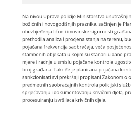
Na nivou Uprave policije Ministarstva unutrašnj
božićnih i novogodišnjih praznika, sačinjen je Pla
obezbjeđenja lične i imovinske sigurnosti građan
prethodila analiza i procjena stanja na terenu, b
pojačana frekvencija saobraćaja, veća posjećenost 
stambenih objekata u kojim su stanari u dane pr
mjere i radnje u smislu pojačane kontrole ugostite
broj građana. Takođe je planirana pojačana kontro
sankcionisati svi prekršaji propisani Zakonom o 
predmetnih saobraćajnih kontrola policijski službe
sprječavanju i dokumentovanju krivičnih djela, p
procesuiranju izvršilaca krivičnih djela.