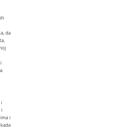
ih
a, da
ta,
noj
i
a.
i
 i
ima i
o kada