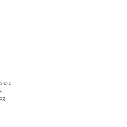
kona o
a,
nog