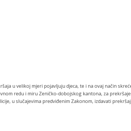
šaja u velikoj mjeri pojavljuju djeca, te i na ovaj način skre
javnom redu i miru Zeničko-dobojskog kantona, za prekršaje
olicije, u slučajevima predviđenim Zakonom, izdavati prekrša