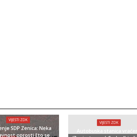
VIJESTI ZDK
VIJESTI ZDK
enje SDP Zenica: Neka
Autobuska stanica vraće
avnost oprosti što se