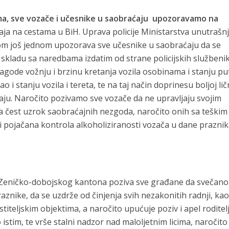
ma,
sve
voza
č
e
i
učesnike
u
saobraćaju
upozoravamo
na
 na cestama u BiH. Uprava policije Ministarstva unutrašnj
m još jednom upozorava sve učesnike u saobraćaju da se
skladu sa naredbama izdatim od strane policijskih službenik
lagode vožnju i brzinu kretanja vozila osobinama i stanju pu
o i stanju vozila i tereta, te na taj način doprinesu boljoj lič
aju. Naročito pozivamo sve vozače da ne upravljaju svojim
ja čest uzrok saobraćajnih nezgoda, naročito onih sa teškim 
i pojačana kontrola alkoholiziranosti vozača u dane praznik
a Zeničko-dobojskog kantona poziva sve građane da svečano 
znike, da se uzdrže od činjenja svih nezakonitih radnji, kao
teljskim objektima, a naročito upućuje poziv i apel roditelj
o istim, te vrše stalni nadzor nad maloljetnim licima, naročit