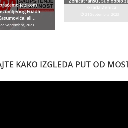
‘Zenicatransu’, Sud odbio ž
braćamo jezikom
Grada Zenica
bezumljenog Fuada
21 Septembra, 2023
Kasumovića, ali…
22 Septembra, 2023
AJTE KAKO IZGLEDA PUT OD MO