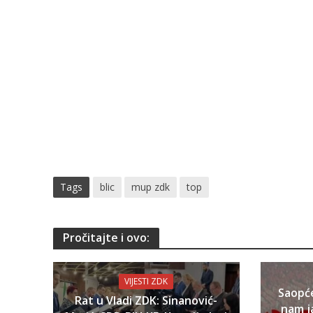
Tags
blic
mup zdk
top
Pročitajte i ovo:
VIJESTI ZDK
Saopć
Rat u Vladi ZDK: Sinanović-
nam j