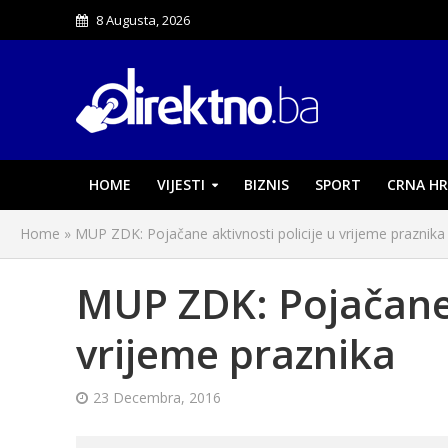
8 Augusta, 2026
HOME
VIJESTI
BIZNIS
SPORT
CRNA HR
Home
»
MUP ZDK: Pojačane aktivnosti policije u vrijeme praznika
MUP ZDK: Pojačane a
vrijeme praznika
23 Decembra, 2016