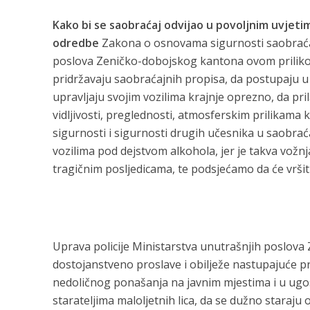
Kako
bi
se
saobraćaj
odvijao
u
povoljnim
uvjeti
odredbe
Zakona o osnovama sigurnosti saobraćaja
poslova Zeničko-dobojskog kantona ovom priliko
pridržavaju saobraćajnih propisa, da postupaju u 
upravljaju svojim vozilima krajnje oprezno, da pri
vidljivosti, preglednosti, atmosferskim prilikama ka
sigurnosti i sigurnosti drugih učesnika u saobrać
vozilima pod dejstvom alkohola, jer je takva vožn
tragičnim posljedicama, te podsjećamo da će vršit
Uprava policije Ministarstva unutrašnjih poslov
dostojanstveno proslave i obilježe nastupajuće pra
nedoličnog ponašanja na javnim mjestima i u ugosti
starateljima maloljetnih lica, da se dužno staraju 