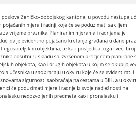
ih poslova Zeničko-dobojskog kantona, u povodu nastupajuć
n pojačanih mjera i radnji koje će se poduzimati sa ciljem
a za vrijeme praznika. Planiranim mjerama i radnjama je
udući da je evidentno pojačano kretanje građana u dane praz
ugostiteljskim objektima, te kao posljedica toga i veći broj
aznika odsutni. U skladu sa izvršenom procjenom planirane 
ljskih objekata, kao i drugih objekata u kojim se okuplja ve
la učesnika u saobraćaju u okviru koje će se evidentirati i
osnovama sigurnosti saobraćaja na cestama u BiH, a u okvir
nici će poduzimati mjere i radnje iz svoje nadležnosti na
ronalasku nedozvoljenih predmeta kao i pronalasku i