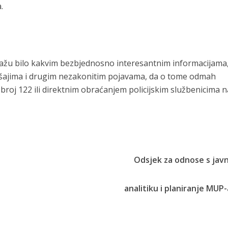
.
žu bilo kakvim bezbjednosno interesantnim informacijama,
ršajima i drugim nezakonitim pojavama, da o tome odmah
broj 122 ili direktnim obraćanjem policijskim službenicima n
Odsjek za odnose s jav
laniranje MUP-a Z