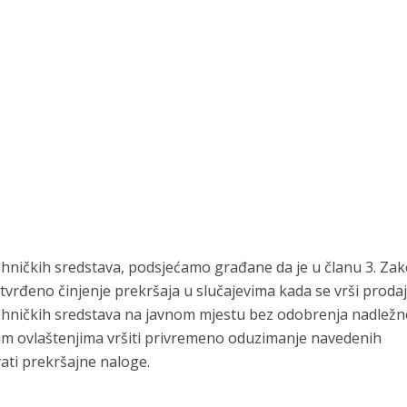
ničkih sredstava, podsjećamo građane da je u članu 3. Za
rđeno činjenje prekršaja u slučajevima kada se vrši prodaj
ehničkih sredstava na javnom mjestu bez odobrenja nadlež
skim ovlaštenjima vršiti privremeno oduzimanje navedenih
vati prekršajne naloge.