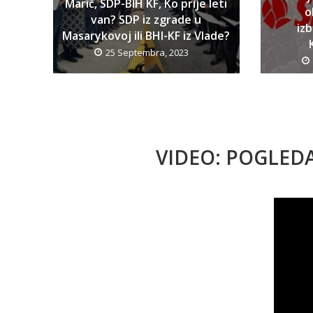
Marić, SDP-BIH KF, Ko prije leti
o
van? SDP iz zgrade u
iz
Masarykovoj ili BHI-KF iz Vlade?
25 Septembra, 2023
VIDEO: POGLED