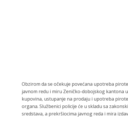
Obzirom da se očekuje povećana upotreba piroteh
javnom redu i miru Zeničko-dobojskog kantona utv
kupovina, ustupanje na prodaju i upotreba pirot
organa. Službenici policije će u skladu sa zakon
sredstava, a prekršiocima javnog reda i mira izda