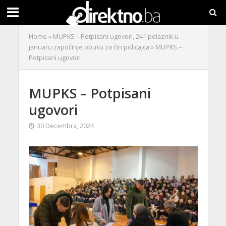
Home
»
MUPKS – Potpisani ugovori, 241 polaznik u
januaru započinje obuku za čin policajca
»
MUPKS –
Potpisani ugovori
MUPKS – Potpisani
ugovori
30 Decembra, 2024