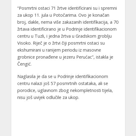
“Posmrtni ostaci 71 žrtve identificirani su i spremni
za ukop 11. jula u Potočarima. Ovo je konačan
broj, dakle, nema više zakazanih identifikacija, a 70
žrtava identificirano je u Podrinje identifikacionom
centru u Tuzli, i jedna žrtva u Gradskom groblju
Visoko. Riječ je o žrtvi čiji posmrtni ostaci su
ekshumirani u ranijem periodu iz masovne
grobnice pronađene u jezeru Perućac”, istakla je
Čengić.
Naglasila je da se u Podrinje identifikacionom
centru nalazi još 57 posmrtnih ostataka, ali se
porodice, uglavnom zbog nekompletnosti tijela,
nisu još uvijek odlučile za ukop.