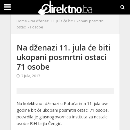
Home
»
Na dženazi 11. jula će biti ukopani posmrtni
ostaci 71 osobe
Na dženazi 11. jula će biti
ukopani posmrtni ostaci
71 osobe
7 Jula, 2017
Na kolektivnoj dženazi u Potočarima 11. jula ove
godine bit će ukopani posmrtni ostaci 71 osobe,
potvrdila je glasnogovornica Instituta za nestale
osobe BiH Lejla Čengić.