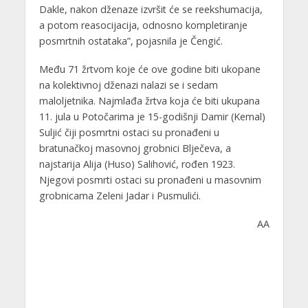
Dakle, nakon dženaze izvršit će se reekshumacija,
a potom reasocijacija, odnosno kompletiranje
posmrtnih ostataka”, pojasnila je Čengić.
Među 71 žrtvom koje će ove godine biti ukopane
na kolektivnoj dženazi nalazi se i sedam
maloljetnika. Najmlađa žrtva koja će biti ukupana
11. jula u Potočarima je 15-godišnji Damir (Kemal)
Suljić čiji posmrtni ostaci su pronađeni u
bratunačkoj masovnoj grobnici Blječeva, a
najstarija Alija (Huso) Salihović, rođen 1923.
Njegovi posmrti ostaci su pronađeni u masovnim
grobnicama Zeleni Jadar i Pusmulići.
AA