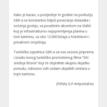
Kako je kazao, u posljednje tri godine na području
SBK-a se konstantno bilježi povećanje dolazaka i
noćenja gostiju, sa posebnim akcentom na Vlašić
koji je infrastrukturno najopremljenija planina u
tom kantonu, sa oko 12.000 ležaja u hotelskom i
privatnom smještaju.
Turistička zajednica SBK-a za ovu sezonu priprema
i izradu novog turističko-promotivnog filma “SKI
srednja Bosna” koji će objediniti ukupnu skijašku
ponudu, odnosno svih sedam skijaških centara u
tojm kantonu.
(FENA) G.P./tntportal.ba