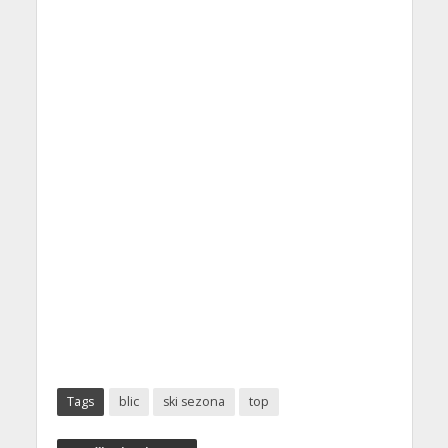
Tags
blic
ski sezona
top