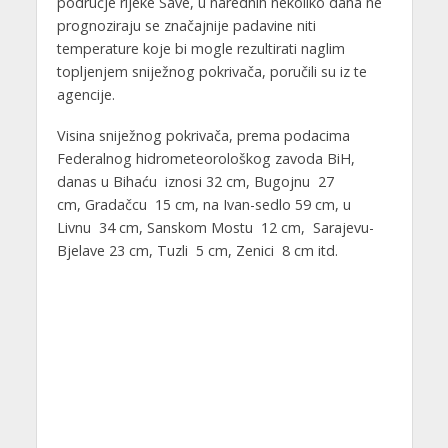
područje rijeke Save, u narednih nekoliko dana ne
prognoziraju se značajnije padavine niti
temperature koje bi mogle rezultirati naglim
topljenjem sniježnog pokrivača, poručili su iz te
agencije.
Visina sniježnog pokrivača, prema podacima
Federalnog hidrometeorološkog zavoda BiH,
danas u Bihaću iznosi 32 cm, Bugojnu 27
cm, Gradačcu 15 cm, na Ivan-sedlo 59 cm, u
Livnu 34 cm, Sanskom Mostu 12 cm, Sarajevu-
Bjelave 23 cm, Tuzli 5 cm, Zenici 8 cm itd.