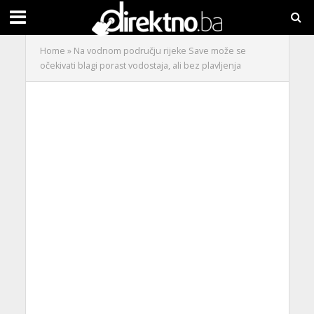
Home
»
Na vodnom području rijeke Save može se
očekivati blagi porast vodostaja, ali bez plavljenja