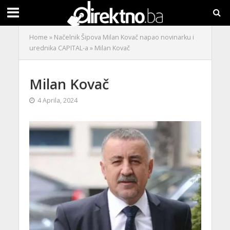
Home
»
Načelnik Šipova Milan Kovač napao novinarku i
urednika CAPITAL-a
»
Milan Kovač
Milan Kovač
4 Aprila, 2024