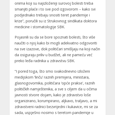
onima koji su najizloženiji surovoj bolesti treba
smanjiti plaće i to sve pod izgovorom – kako svi
podjednako trebaju snositi teret pandemije i
krize”, poručili su iz Strukovnog sindikata doktora
medicine i stomatologije SBK.
Pojasnili su da se bore spoznati bolesti, što više
naučiti o njoj kako bi mogli adekvatno odgovoriti
na sve izazove, dok političari smišljaju na koji način
da osiguraju priliv u budžet, ali ne pameću već
preko leđa radnika u zdravstvu SBK.
“I pored toga, što smo svakodnevno izloženi
medijskom ‘linču’ raznih premijera, ministara,
glasnogovornika, političara ‘opće prakse’, raznih
političkih namještenika, a sve s ciljem da u očima
javnosti stvore dojam, kako je zdravstvo loše
organizirano, korumpirano, aljkavo, traljavo, a mi
zdravstveni radnici bezvrijedni i kukavice, mi se za
sada, uspješno nosimo s teretom pandemije u