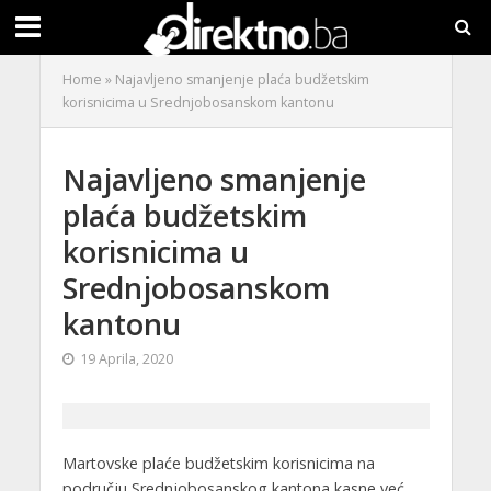
Home
»
Najavljeno smanjenje plaća budžetskim
korisnicima u Srednjobosanskom kantonu
Najavljeno smanjenje
plaća budžetskim
korisnicima u
Srednjobosanskom
kantonu
19 Aprila, 2020
Martovske plaće budžetskim korisnicima na
području Srednjobosanskog kantona kasne već