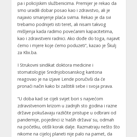
pa i policijskim službenicima. Premijer je rekao da
smo uradili dobar posao kao i zdravstvo, ali je
najavio smanjenje plaća svima. Rekao je da svi
trebamo podnijeti isti teret, ali nisam takvog
mišljenja kada radimo povećanim kapacitetima,
kao i zdravstveni radnici. Ako dođe do toga, najavit
ćemo i mjere koje ćemo poduzeti”, kazao je Škulj
za Klix.ba.
I Strukovni sindikat doktora medicine i
stomatologije Srednjobosanskog kantona
reagovao je na izjave Lende poručivši da će
pronaći način kako bi zaštitili sebe i svoja prava.
“U doba kad se cijeli svijet bori s najvećom
zdravstvenom krizom u zadnjih sto godina i razne
države pokušavaju različite pristupe u odbrani od
pandemije, pojedinci iz ‘naših država’ su, odmah
na početku, otišli korak dalje. Razmatraju nešto što
nikome na cijeloj planeti nije palo na pamet, da