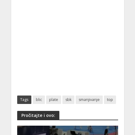
Tags
blic
plate
sbk
smanjivanje
top
Pročitajte i ovo: