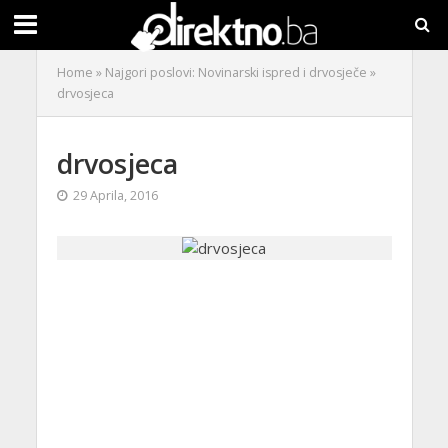
Home
»
Najgori poslovi: Novinarski ispred i drvosječe
»
drvosjeca
drvosjeca
29 Aprila, 2016