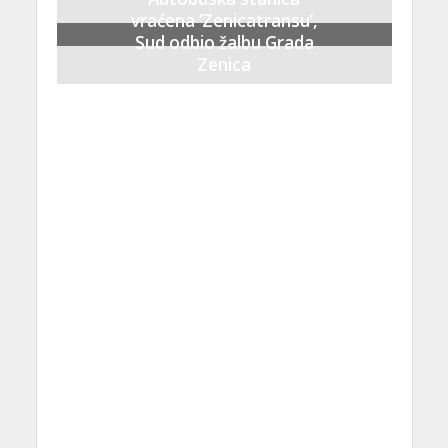
vraćena ‘Zenicatransu’,
Sud odbio žalbu Grada
Zenica
21 Septembra, 2023