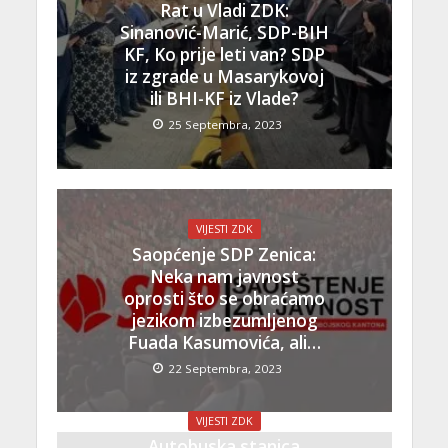
Rat u Vladi ZDK:
Sinanović-Marić, SDP-BIH
KF, Ko prije leti van? SDP
iz zgrade u Masarykovoj
ili BHI-KF iz Vlade?
25 Septembra, 2023
VIJESTI ZDK
Saopćenje SDP Zenica:
Neka nam javnost
oprosti što se obraćamo
jezikom izbezumljenog
Fuada Kasumovića, ali…
22 Septembra, 2023
VIJESTI ZDK
Autobuska stanica