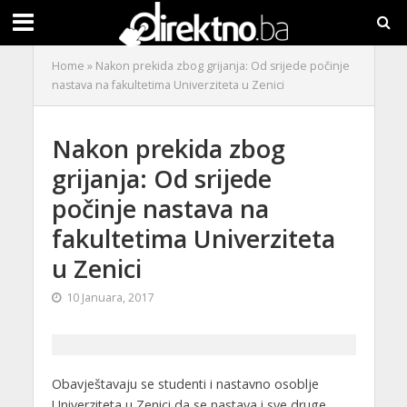
Home
»
Nakon prekida zbog grijanja: Od srijede počinje
nastava na fakultetima Univerziteta u Zenici
Nakon prekida zbog
grijanja: Od srijede
počinje nastava na
fakultetima Univerziteta
u Zenici
10 Januara, 2017
Obavještavaju se studenti i nastavno osoblje
Univerziteta u Zenici da se nastava i sve druge