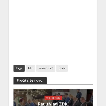
Tags
blic
kasumović
plata
Pročitajte i ovo:
VIJESTI ZDK
Rat u Vladi ZDK: