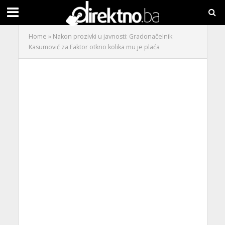
Home
»
Nakon prozivki u javnosti: Gradonačelnik
Kasumović za Faktor otkrio kolika mu je plaća