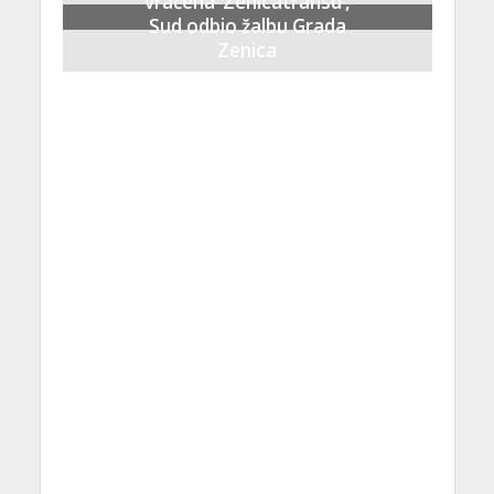
vraćena ‘Zenicatransu’,
Sud odbio žalbu Grada
Zenica
21 Septembra, 2023