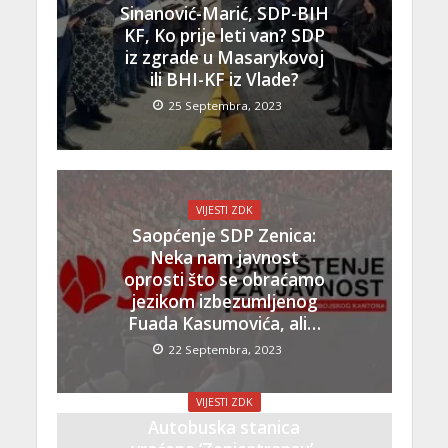
Sinanović-Marić, SDP-BIH
KF, Ko prije leti van? SDP
iz zgrade u Masarykovoj
ili BHI-KF iz Vlade?
25 Septembra, 2023
VIJESTI ZDK
Saopćenje SDP Zenica:
Neka nam javnost
oprosti što se obraćamo
jezikom izbezumljenog
Fuada Kasumovića, ali…
22 Septembra, 2023
VIJESTI ZDK
Autobuska stanica