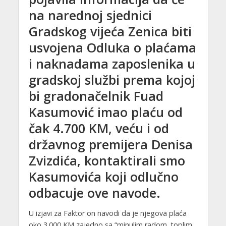
na narednoj sjednici
Gradskog vijeća Zenica biti
usvojena Odluka o plaćama
i naknadama zaposlenika u
gradskoj službi prema kojoj
bi gradonačelnik Fuad
Kasumović imao plaću od
čak 4.700 KM, veću i od
državnog premijera Denisa
Zvizdića, kontaktirali smo
Kasumovića koji odlučno
odbacuje ove navode.
U izjavi za Faktor on navodi da je njegova plaća
oko 3.000 KM zajedno sa “minulim radom, toplim