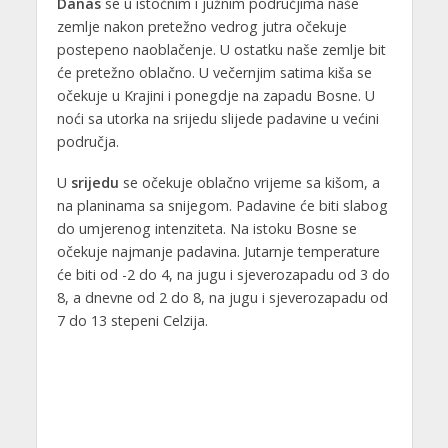
Danas
se u istočnim i južnim područjima naše
zemlje nakon pretežno vedrog jutra očekuje
postepeno naoblačenje. U ostatku naše zemlje bit
će pretežno oblačno. U večernjim satima kiša se
očekuje u Krajini i ponegdje na zapadu Bosne. U
noći sa utorka na srijedu slijede padavine u većini
područja.
U
srijedu
se očekuje oblačno vrijeme sa kišom, a
na planinama sa snijegom. Padavine će biti slabog
do umjerenog intenziteta. Na istoku Bosne se
očekuje najmanje padavina. Jutarnje temperature
će biti od -2 do 4, na jugu i sjeverozapadu od 3 do
8, a dnevne od 2 do 8, na jugu i sjeverozapadu od
7 do 13 stepeni Celzija.