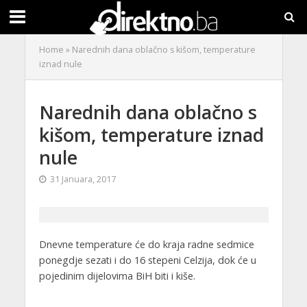
Home
»
Narednih dana oblačno s kišom, temperature
iznad nule
Narednih dana oblačno s
kišom, temperature iznad
nule
31 Januara, 2017
Dnevne temperature će do kraja radne sedmice
ponegdje sezati i do 16 stepeni Celzija, dok će u
pojedinim dijelovima BiH biti i kiše.