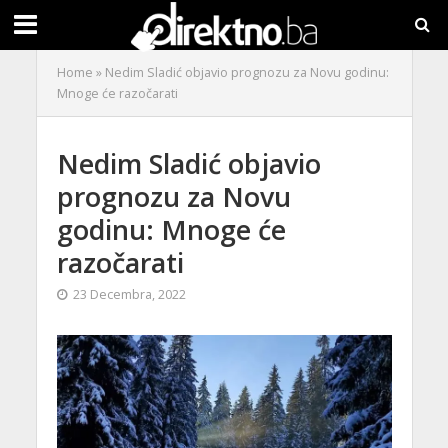
Home
»
Nedim Sladić objavio prognozu za Novu godinu:
Mnoge će razočarati
Nedim Sladić objavio
prognozu za Novu
godinu: Mnoge će
razočarati
23 Decembra, 2022