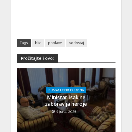
Tags
blic
poplave
vodostaj
Pročitajte i ovo:
BOSNA I HERCEGOVINA
Ministar Isak ne
zaboravlja heroje
9 Juna, 2026