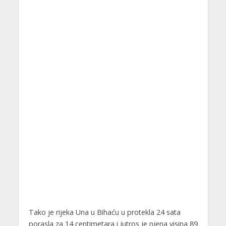
Tako je rijeka Una u Bihaću u protekla 24 sata
porasla za 14 centimetara i jutros je njena visina 89