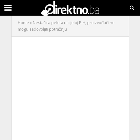
Home
»
Nestašica peleta u cijeloj BiH, proizvođači ne
mogu zadovoljiti potražnju