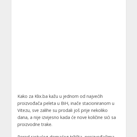
Kako za Klix.ba kažu u jednom od najvećih
proizvođača peleta u BiH, inače stacioniranom u
Vitezu, sve zalihe su prodali još prije nekoliko
dana, a nije izvijesno kada će nove količine sići sa
proizvodne trake.
Pored rastućeg domaćeg tržišta, proizvođačima