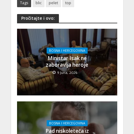
Tags
blic
pelet
top
Pročitajte i ovo:
BOSNA I HERCEGOVINA
Ministar Isak ne
zaboravlja heroje
9 Juna, 2026
BOSNA I HERCEGOVINA
Pad niskoleteča iz