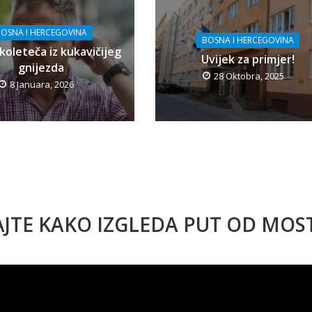
OSNA I HERCEGOVINA
BOSNA I HERCEGOVINA
koleteča iz kukavičijeg
Uvijek za primjer!
gnijezda
28 Oktobra, 2025
8 Januara, 2026
AJTE KAKO IZGLEDA PUT OD MO