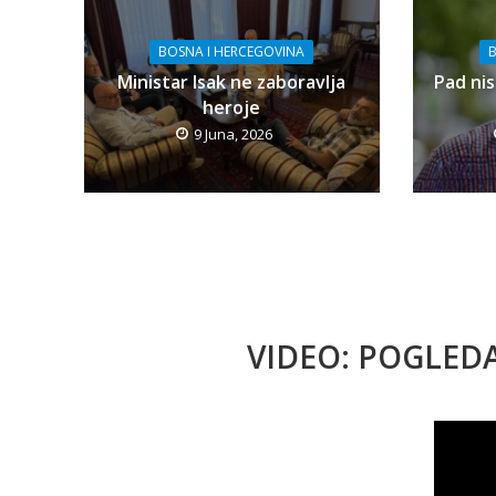
BOSNA I HERCEGOVINA
B
Ministar Isak ne zaboravlja
Pad nis
heroje
9 Juna, 2026
VIDEO: POGLED