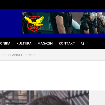
ONIKA
KULTURA
MAGAZIN
KONTAKT
 s BiH
»
Anna Lührmann