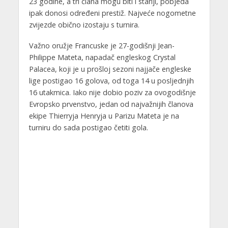
23 godine, a tri člana mogu biti i stariji, pobjeda
ipak donosi određeni prestiž. Najveće nogometne
zvijezde obično izostaju s turnira.
Važno oružje Francuske je 27-godišnji Jean-
Philippe Mateta, napadač engleskog Crystal
Palacea, koji je u prošloj sezoni najjače engleske
lige postigao 16 golova, od toga 14 u posljednjih
16 utakmica. Iako nije dobio poziv za ovogodišnje
Evropsko prvenstvo, jedan od najvažnijih članova
ekipe Thierryja Henryja u Parizu Mateta je na
turniru do sada postigao četiti gola.