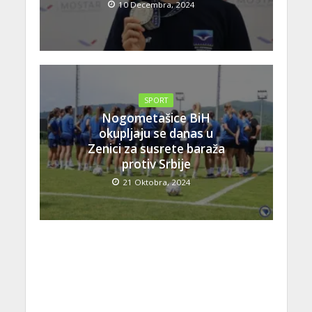
10 Decembra, 2024
SPORT
Nogometašice BiH
okupljaju se danas u
Zenici za susrete baraža
protiv Srbije
21 Oktobra, 2024