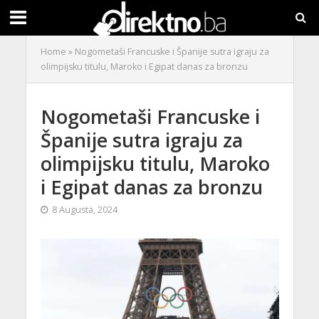
Home
»
Nogometaši Francuske i Španije sutra igraju za
olimpijsku titulu, Maroko i Egipat danas za bronzu
Nogometaši Francuske i
Španije sutra igraju za
olimpijsku titulu, Maroko
i Egipat danas za bronzu
8 Augusta, 2024