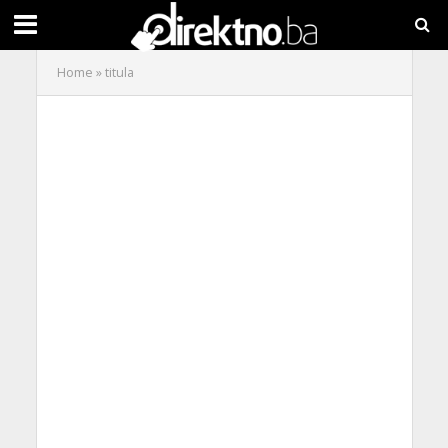
Home
»
titula