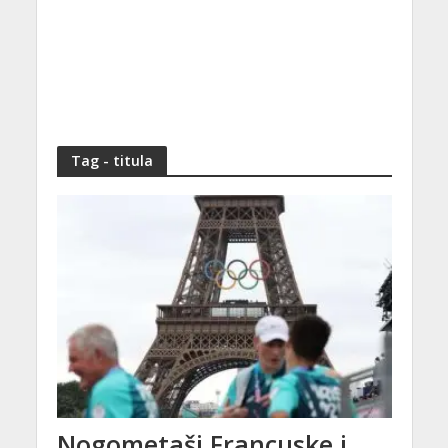
Tag - titula
Nogometaši Francuske i