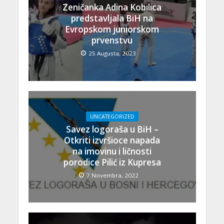
Zeničanka Adina Kobilica
predstavljala BiH na
Evropskom juniorskom
prvenstvu
25 Augusta, 2023
UNCATEGORIZED
Savez logoraša u BiH –
Otkriti izvršioce napada
na imovinu i ličnosti
porodice Pilić iz Kupresa
7 Novembra, 2022