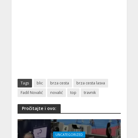
Tags
blic
brza cesta
brza cesta lasva
Fadil Novalić
novalić
top
travnik
Pročitajte i ovo:
UNCATEGORIZED