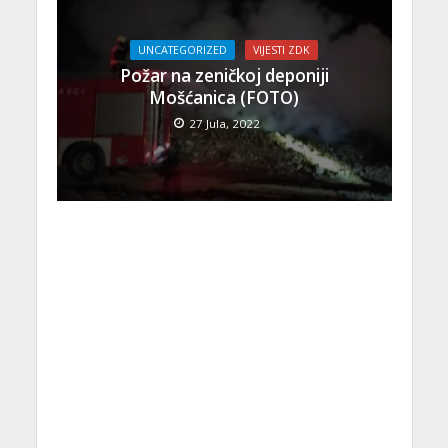
UNCATEGORIZED
VIJESTI ZDK
Požar na zeničkoj deponiji
Mošćanica (FOTO)
27 Jula, 2022