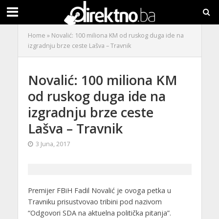
Home
»
Novalić: 100 miliona KM od ruskog duga ide na
izgradnju brze ceste Lašva – Travnik
Novalić: 100 miliona KM
od ruskog duga ide na
izgradnju brze ceste
Lašva – Travnik
3 Juna, 2017
Premijer FBiH Fadil Novalić je ovoga petka u
Travniku prisustvovao tribini pod nazivom
“Odgovori SDA na aktuelna politička pitanja”.