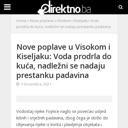
Home
»
Nove poplave u Visokom i Kiseljaku: Voda
prodrla do kuća, nadležni se nadaju prestanku padavina
Nove poplave u Visokom i
Kiseljaku: Voda prodrla do
kuća, nadležni se nadaju
prestanku padavina
3 Decembra, 2021
Vodostaj rijeke Fojnice naglo se povećao usljed
kišnih i snježnih padavina, zbog čega je došlo do
izlijevanja rijeke iz korita i plavljenja objekata i