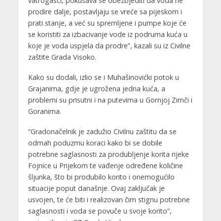
vatrogasci, pokušava se obezbjediti da voda ne
prodire dalje, postavljaju se vreće sa pijeskom i
prati stanje, a već su spremljene i pumpe koje će
se koristiti za izbacivanje vode iz podruma kuća u
koje je voda uspjela da prodre”, kazali su iz Civilne
zaštite Grada Visoko.
Kako su dodali, izlio se i Muhašinovićki potok u
Grajanima, gdje je ugrožena jedna kuća, a
problemi su prisutni i na putevima u Gornjoj Zimči i
Goranima.
“Gradonačelnik je zadužio Civilnu zaštitu da se
odmah poduzmu koraci kako bi se dobile
potrebne saglasnosti za produbljenje korita rijeke
Fojnice u Prijekom te vađenje određene količine
šljunka, što bi produbilo korito i onemogućilo
situacije poput današnje. Ovaj zaključak je
usvojen, te će biti i realizovan čim stignu potrebne
saglasnosti i voda se povuče u svoje korito”,