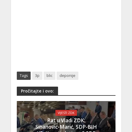
Tags
3p
blic
deponije
Pročitajte i ovo:
VIJESTI ZDK
Rat u Vladi ZDK:
Sinanović-Marić, SDP-BIH