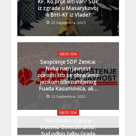
KF, Ko prije leti van? SDP
iz zgrade u Masarykovoj
ili BHI-KF iz Vlade?
25 Septembra, 2023
VIJESTI ZDK
Saopćenje SDP Zenica:
Neka nam javnost
oprosti što se obraćamo
jezikom izbezumljenog
Fuada Kasumovića, ali…
22 Septembra, 2023
VIJESTI ZDK
Autobuska stanica
vraćena ‘Zenicatransu’,
Sud odbio žalbu Grada