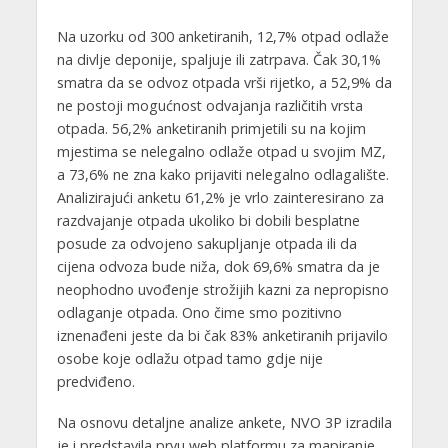
Na uzorku od 300 anketiranih, 12,7% otpad odlaže
na divlje deponije, spaljuje ili zatrpava. Čak 30,1%
smatra da se odvoz otpada vrši rijetko, a 52,9% da
ne postoji mogućnost odvajanja različitih vrsta
otpada. 56,2% anketiranih primjetili su na kojim
mjestima se nelegalno odlaže otpad u svojim MZ,
a 73,6% ne zna kako prijaviti nelegalno odlagalište.
Analizirajući anketu 61,2% je vrlo zainteresirano za
razdvajanje otpada ukoliko bi dobili besplatne
posude za odvojeno sakupljanje otpada ili da
cijena odvoza bude niža, dok 69,6% smatra da je
neophodno uvođenje strožijih kazni za nepropisno
odlaganje otpada. Ono čime smo pozitivno
iznenađeni jeste da bi čak 83% anketiranih prijavilo
osobe koje odlažu otpad tamo gdje nije
predviđeno.
Na osnovu detaljne analize ankete, NVO 3P izradila
je i predstavila prvu web platformu za mapiranje