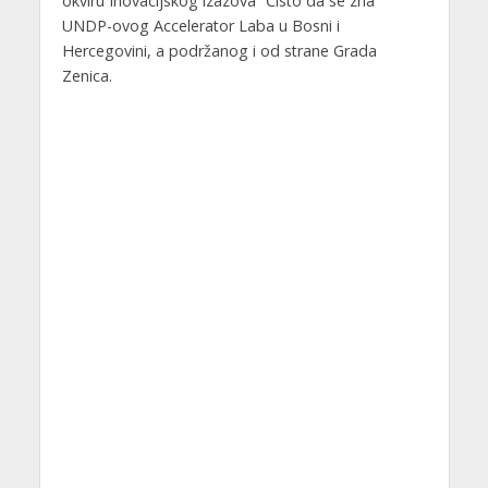
okviru Inovacijskog izazova “Čisto da se zna”
UNDP-ovog Accelerator Laba u Bosni i
Hercegovini, a podržanog i od strane Grada
Zenica.