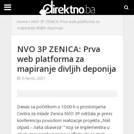
Home
»
NVO 3P ZENICA: Prva web platforma za
mapiranje divljih deponija
NVO 3P ZENICA: Prva
web platforma za
mapiranje divljih deponija
6 Aprila, 2021
Danas sa početkom u 10:00 h u prostorijama
Centra za mlade Zenica NVO 3P održala je press
konferenciju povodom realizacije projekta „Naš
otpad – naša obaveza“ ” koji se implementira u