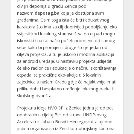
divljih deponija u gradu Zenica pod
nazivom
depotag.ba
koja je dostupna svim
građanima. Osim toga ista će biti i edukativnog
karaktera što ima za cilj doprinijeti poboljšanju eko
svijesti kod lokalnog stanovništva da otpad mogu
iskoristiti i na taj način početi promjene od samog
sebe kako bi promijenili druge što je jedan od
ciljeva projekta, a tu je uskoro i mobilna aplikacija
za android uređaje. U nastavku projekta uslijediti
će eko radionice i edukacije o načinu iskorištavanja
otpada, te praktične eko-akcije u 5 lokalnih
zajednica u našem Gradu gdje će najaktivnije imati
priliku dobiti besplatno uređenje lokalnog parka ili
školskog dvorišta.
Projektna ideja NVO 3P iz Zenice jedna je od pet
odabranih u cijeloj BiH od strane UNDP-ovog
Accelerator Laba u Bosni i Hercegovini, a ujedno i
jedina organizacija iz Zeničko-dobojskog kantona.