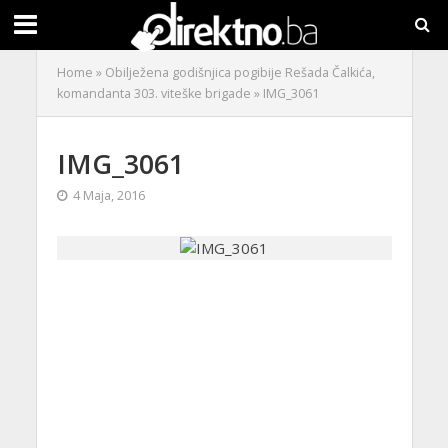
Home
»
Obilježena godišnjica pogibije Rešada Čalkića,
komandanta 303. viteške brigade
»
IMG_3061
IMG_3061
4 Maja, 2016