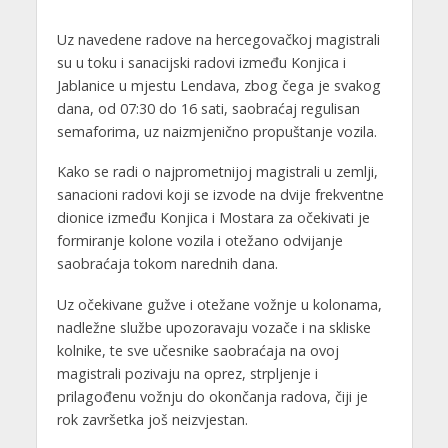
Uz navedene radove na hercegovačkoj magistrali
su u toku i sanacijski radovi između Konjica i
Jablanice u mjestu Lendava, zbog čega je svakog
dana, od 07:30 do 16 sati, saobraćaj regulisan
semaforima, uz naizmjenično propuštanje vozila.
Kako se radi o najprometnijoj magistrali u zemlji,
sanacioni radovi koji se izvode na dvije frekventne
dionice između Konjica i Mostara za očekivati je
formiranje kolone vozila i otežano odvijanje
saobraćaja tokom narednih dana.
Uz očekivane gužve i otežane vožnje u kolonama,
nadležne službe upozoravaju vozače i na skliske
kolnike, te sve učesnike saobraćaja na ovoj
magistrali pozivaju na oprez, strpljenje i
prilagođenu vožnju do okončanja radova, čiji je
rok završetka još neizvjestan.