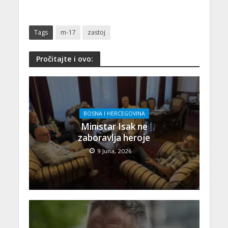
Tags
m-17
zastoj
Pročitajte i ovo:
BOSNA I HERCEGOVINA
Ministar Isak ne
zaboravlja heroje
9 Juna, 2026