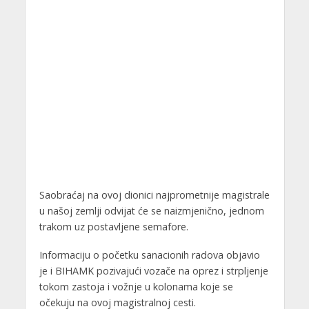
Saobraćaj na ovoj dionici najprometnije magistrale
u našoj zemlji odvijat će se naizmjenično, jednom
trakom uz postavljene semafore.
Informaciju o početku sanacionih radova objavio
je i BIHAMK pozivajući vozače na oprez i strpljenje
tokom zastoja i vožnje u kolonama koje se
očekuju na ovoj magistralnoj cesti.