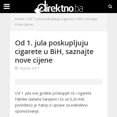
Home
»
Od 1. jula poskupljuju cigarete u BiH, saznajte
nove cijene
Od 1. jula poskupljuju
cigarete u BiH, saznajte
nove cijene
14 Juna, 2017
Od 1. jula ove godine poskupjet će i cigarete
Fabrike duhana Sarajevo i to za 0,20 KM,
potvrđeno je Patriji iz Uprave za indirektno
oporezovanje.