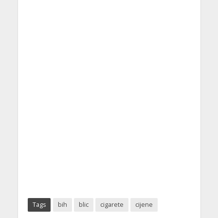
Tags
bih
blic
cigarete
cijene